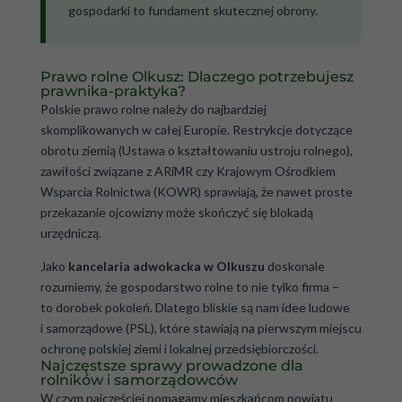
gospodarki to fundament skutecznej obrony.
Prawo rolne Olkusz: Dlaczego potrzebujesz
prawnika-praktyka?
Polskie prawo rolne należy do najbardziej
skomplikowanych w całej Europie. Restrykcje dotyczące
obrotu ziemią (Ustawa o kształtowaniu ustroju rolnego),
zawiłości związane z ARiMR czy Krajowym Ośrodkiem
Wsparcia Rolnictwa (KOWR) sprawiają, że nawet proste
przekazanie ojcowizny może skończyć się blokadą
urzędniczą.
Jako
kancelaria adwokacka w Olkuszu
doskonale
rozumiemy, że gospodarstwo rolne to nie tylko firma –
to dorobek pokoleń. Dlatego bliskie są nam idee ludowe
i samorządowe (PSL), które stawiają na pierwszym miejscu
ochronę polskiej ziemi i lokalnej przedsiębiorczości.
Najczęstsze sprawy prowadzone dla
rolników i samorządowców
W czym najczęściej pomagamy mieszkańcom powiatu