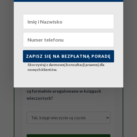
czy nie grożą Ci problemy urzędowe związane
z własnością ziemi lub dotacjami.
1. Czy planujesz sprzedać lub przekazać
działkę rolną (powyżej 0,3 ha)
w najbliższym czasie?
ZAPISZ SIĘ NA BEZPŁATNĄ PORADĘ
Skorzystaj z darmowej konsultacji prawnej dla
nowych klientów.
2. Czy sprawy spadkowe po poprzednich
właścicielach (rodzicach/dziadkach)
są formalnie uregulowane w księgach
wieczystych?