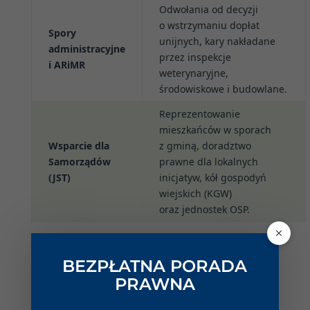
Odwołania od decyzji
o wstrzymaniu dopłat
Spory
unijnych, kary nakładane
administracyjne
przez inspekcje
i ARiMR
weterynaryjne,
środowiskowe i budowlane.
Reprezentowanie
mieszkańców w sporach
Wsparcie dla
z gminą, doradztwo
Samorządów
prawne dla lokalnych
(JST)
inicjatyw, kół gospodyń
wiejskich (KGW)
oraz jednostek OSP.
BEZPŁATNA PORADA
Audytor Prawny Rolnika:
PRAWNA
Czy Twoje gospodarstwo jest
bezpieczne?
Odpowiedz na 3 krótkie pytania, aby sprawdzić,