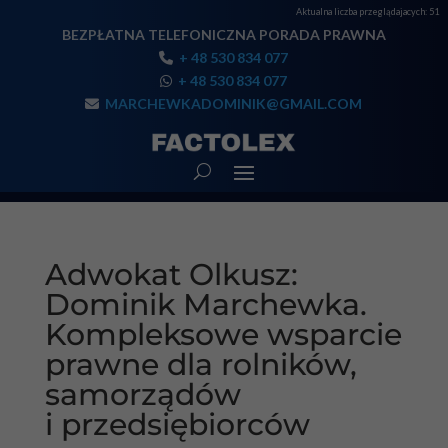
Aktualna liczba przeglądajacych:
51
BEZPŁATNA TELEFONICZNA PORADA PRAWNA
+ 48 530 834 077
+ 48 530 834 077
MARCHEWKADOMINIK@GMAIL.COM
Adwokat Olkusz:
Dominik Marchewka.
Kompleksowe wsparcie
prawne dla rolników,
samorządów
i przedsiębiorców