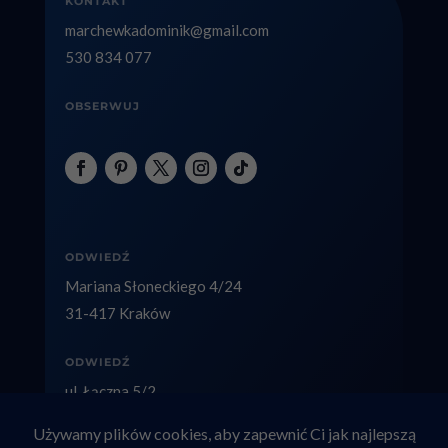
KONTAKT
marchewkadominik@gmail.com
530 834 077
OBSERWUJ
ODWIEDŹ
Mariana Słoneckiego 4/24
31-417 Kraków
ODWIEDŹ
ul. Łączna 5/2
40-236 Katowice