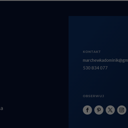
KONTAKT
marchewkadominik@gma
530 834 077
OBSERWUJ
ka