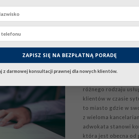
zentować jedną ze stron podczas rozpraw sądowych
sz mieć pewność, że udzielona pomoc przyniesie odpo
Dlaczego w
ZAPISZ SIĘ NA BEZPŁATNĄ PORADĘ
Dominik Marchewka p
j z darmowej konsultacji prawnej dla nowych klientów.
prawnicze oraz kwalif
różnego rodzaju usłu
klientów w czasie syt
to miasto gdzie w sw
z wieloma kancelaria
adwokata stanowi kon
która jest obecna od