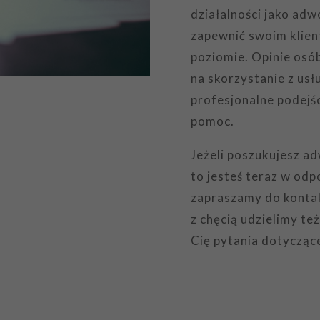
działalności jako adw
zapewnić swoim klien
poziomie. Opinie osó
na skorzystanie z us
profesjonalne podejś
pomoc.
Jeżeli poszukujesz 
to jesteś teraz w od
zapraszamy do kontak
z chęcią udzielimy te
Cię pytania dotycząc