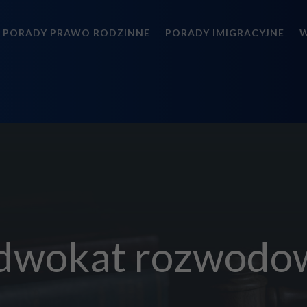
PORADY PRAWO RODZINNE
PORADY IMIGRACYJNE
W
dwokat rozwodo