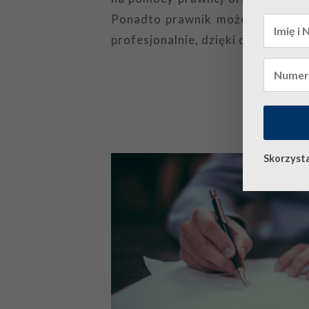
Ponadto prawnik może też repre
profesjonalnie, dzięki czemu może
Skorzysta