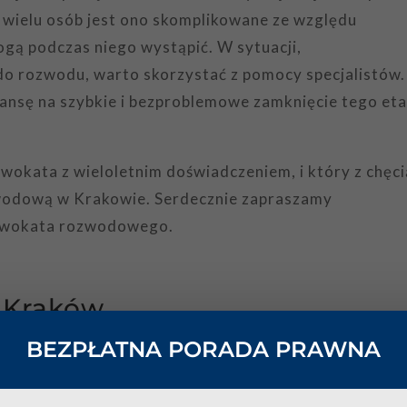
a wielu osób jest ono skomplikowane ze względu
ogą podczas niego wystąpić. W sytuacji,
do rozwodu, warto skorzystać z pomocy specjalistów.
zansę na szybkie i bezproblemowe zamknięcie tego et
wokata z wieloletnim doświadczeniem, i który z chęci
wodową w Krakowie. Serdecznie zapraszamy
adwokata rozwodowego.
 Kraków
BEZPŁATNA PORADA PRAWNA
tóry zajmuje się sprawami rozwodowymi niezależnie
yć ich związek w spokojnej atmosferze, bez kłótni
niu wszelkich niezrozumiałych dla rozwodników ele