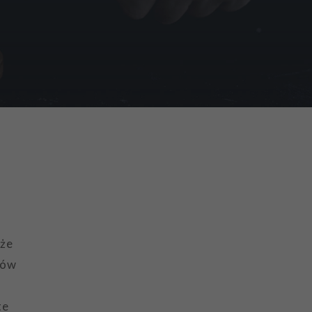
oże
ków
te