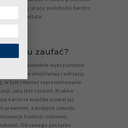
. Do swojej pracy podchodzi bardzo
wiednie rezultaty.
arto mu zaufać?
osiada odpowiednie wykształcenie
ikacje, które umożliwiają realizację
g, w tym również reprezentowanie
uacji, jaką jest rozwód. Kraków
ojej karierze współpracował już
mi prawnymi, a podjęcie zawodu
tynuację tradycji rodzinnej,
 pokoleń. Od samego początku