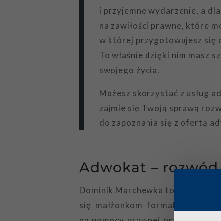
i przyjemne wydarzenie, a dl
na zawiłości prawne, które m
w której przygotowujesz się 
To właśnie dzięki nim masz s
swojego życia.
Możesz skorzystać z usług ad
zajmie się Twoją sprawą roz
do zapoznania się z ofertą 
Adwokat – rozwód
Dominik Marchewka to prawnik, k
się małżonkom formalnie zakończ
na pomocy prawnej oraz objaśnie