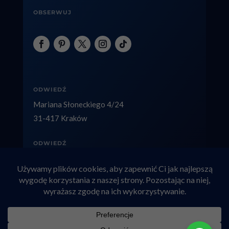
OBSERWUJ
ODWIEDŹ
Mariana Słoneckiego 4/24
31-417 Kraków
ODWIEDŹ
ul. Łączna 5/2
40-236 Katowice
Copyright © 2026 factolex.pl