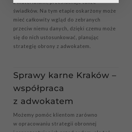
z materiałami, przesłuchuje także
świadków. Na tym etapie oskarżony może
mieć całkowity wgląd do zebranych
przeciw niemu danych, dzięki czemu może
się do nich ustosunkować, planując
strategię obrony z adwokatem.
Sprawy karne Kraków –
współpraca
z adwokatem
Możemy pomóc klientom zarówno
w opracowaniu strategii obronnej