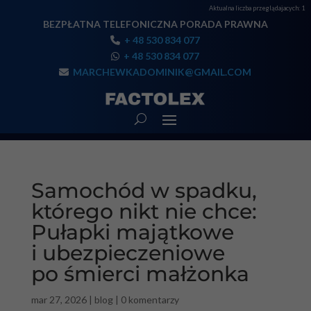
Aktualna liczba przeglądajacych:
1
BEZPŁATNA TELEFONICZNA PORADA PRAWNA
+ 48 530 834 077
+ 48 530 834 077
MARCHEWKADOMINIK@GMAIL.COM
Samochód w spadku,
którego nikt nie chce:
Pułapki majątkowe
i ubezpieczeniowe
po śmierci małżonka
mar 27, 2026
|
blog
|
0 komentarzy