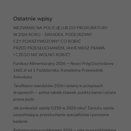
Ostatnie wpisy
WEZWANIE NA POLICJĘ LUB DO PROKURATURY
W 2026 ROKU – ŚWIADEK, PODEJRZANY
CZY POKRZYWDZONY? CO ROBIĆ
PRZED PRZESŁUCHANIEM, JAKIE MASZ PRAWA
I CZEGO NIE WOLNO ROBIĆ?
Fundusz Alimentacyjny 2026 — Nowy Próg Dochodowy
1665 zł od 1 Października. Kompletny Przewodnik
Adwokata
Taryfikator mandatów 2026 i zmiany w przepisach
drogowych — pełna tabela stawek, punkty karne i utrata
prawa jazdy
Jak podważyć opinię OZSS w 2026 roku? Zarzuty, opinia
uzupełniająca, przesłuchanie specjalistów i ponowne
badanie
Reforma prawa rodzinnego 2026 — piecza współdzielona,