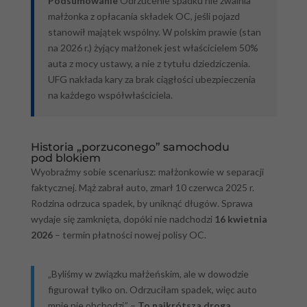
Podsumowanie
Odrzucenie spadku nie zwalnia
małżonka z opłacania składek OC, jeśli pojazd
stanowił majątek wspólny. W polskim prawie (stan
na 2026 r.) żyjący małżonek jest właścicielem 50%
auta z mocy ustawy, a nie z tytułu dziedziczenia.
UFG nakłada kary za brak ciągłości ubezpieczenia
na każdego współwłaściciela.
Historia „porzuconego” samochodu
pod blokiem
Wyobraźmy sobie scenariusz: małżonkowie w separacji
faktycznej. Mąż zabrał auto, zmarł 10 czerwca 2025 r.
Rodzina odrzuca spadek, by uniknąć długów. Sprawa
wydaje się zamknięta, dopóki nie nadchodzi
16 kwietnia
2026
– termin płatności nowej polisy OC.
„Byliśmy w związku małżeńskim, ale w dowodzie
figurował tylko on. Odrzuciłam spadek, więc auto
mnie nie obchodzi.” –
To najkrótsza droga