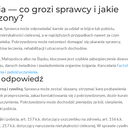
a — co grozi sprawcy i jakie
zony?
e.
Sprawca może odpowiadać karnie za udział w bójce lub pobiciu,
ietykalności cielesnej, a w najcięższych przypadkach nawet za czyn
łowieka. Pokrzywdzony może natomiast domagać się ukarania sprawcy,
tów leczenia, rehabilitacji i utraconych dochodów.
u, Małopolsce albo na Śląsku, kluczowe jest szybkie zabezpieczenie dow
gu, danych świadków i zawiadomienia organów ścigania. Kancelaria
Facto
a i zadośćuczynienia
.
a odpowiedź
ą i cywilną.
Sprawca może zostać skazany, otrzymać karę pozbawienia
ek przeproszenia, zakaz kontaktowania się z pokrzywdzonym, dozór kurat
czynienia. Pokrzywdzony może dochodzić pieniędzy za ból, cierpienie,
ki pobicia.
 i pobicia, art. 157 k.k. dotyczący uszczerbku na zdrowiu, art. 156 k.k.
. 217 k.k. dotyczący naruszenia nietykalności cielesnej. W sprawie cywiln