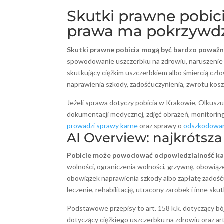
Skutki prawne pobici
prawa ma pokrzywd
Skutki prawne pobicia mogą być bardzo poważn
spowodowanie uszczerbku na zdrowiu, naruszenie n
skutkujący ciężkim uszczerbkiem albo śmiercią cz
naprawienia szkody, zadośćuczynienia, zwrotu kosz
Jeżeli sprawa dotyczy pobicia w Krakowie, Olkusz
dokumentacji medycznej, zdjęć obrażeń, monitorin
prowadzi sprawy karne
oraz sprawy o
odszkodowani
AI Overview: najkrótsz
Pobicie może powodować odpowiedzialność karn
wolności, ograniczenia wolności, grzywnę, obowiąz
obowiązek naprawienia szkody albo zapłatę zadośću
leczenie, rehabilitację, utracony zarobek i inne skut
Podstawowe przepisy to art. 158 k.k. dotyczący bójki
dotyczący ciężkiego uszczerbku na zdrowiu oraz art