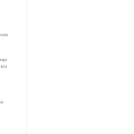
 może
tego
 kto
pis