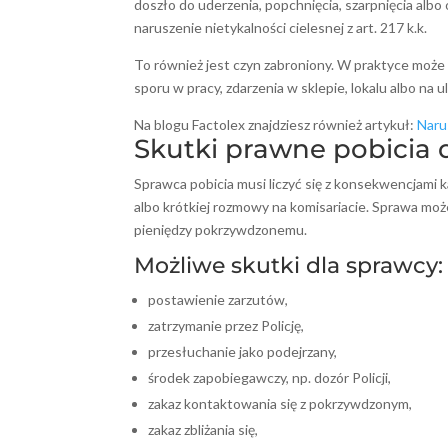
doszło do uderzenia, popchnięcia, szarpnięcia alb
naruszenie nietykalności cielesnej z art. 217 k.k.
To również jest czyn zabroniony. W praktyce może 
sporu w pracy, zdarzenia w sklepie, lokalu albo na ul
Na blogu Factolex znajdziesz również artykuł:
Narus
Skutki prawne pobicia 
Sprawca pobicia musi liczyć się z konsekwencjami 
albo krótkiej rozmowy na komisariacie. Sprawa mo
pieniędzy pokrzywdzonemu.
Możliwe skutki dla sprawcy:
postawienie zarzutów,
zatrzymanie przez Policję,
przesłuchanie jako podejrzany,
środek zapobiegawczy, np. dozór Policji,
zakaz kontaktowania się z pokrzywdzonym,
zakaz zbliżania się,