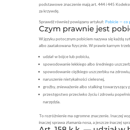
podstawowe znaczenie mają art. 444 i 445 Kodeksu
za krzywdę.
Sprawdź również powiązany artykuł:
Pobicie — co g
Czym prawnie jest pobi
W języku potocznym pobiciem nazywa się każdą sytu
albo zaatakowana fizycznie. W prawie karnym trzeba
udział w bójce lub pobiciu,
spowodowanie lekkiego albo średniego uszczerb
spowodowanie ciężkiego uszczerbku na zdrowiu
naruszenie nietykalności cielesnej,
groźby, znieważenie albo stalking towarzyszący 
przestępstwo przeciwko życiu i zdrowiu popełn
narzędzia.
To rozróżnienie ma ogromne znaczenie. Inaczej wy
inaczej sprawa złamania nosa, a jeszcze inaczej spr
Art. 158 k.k. — udział w