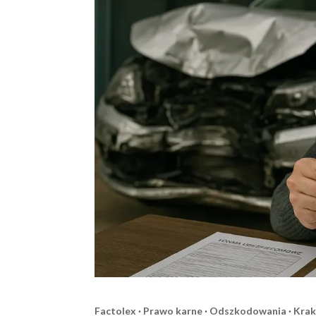
Factolex · Prawo karne · Odszkodowania · Krak