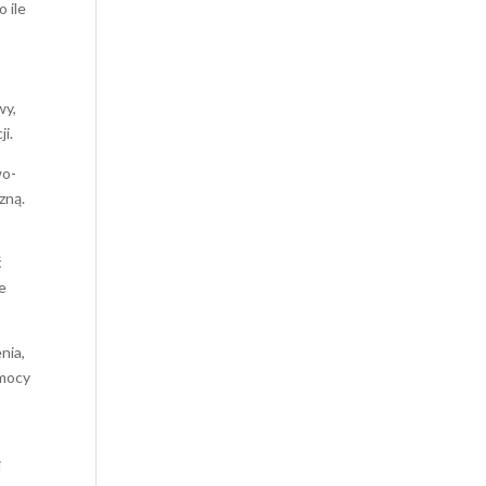
 ile
wy,
ji.
wo-
zną.
ć
łe
nia,
emocy
i