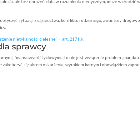
o oplucia, ale bez obrażeń ciała w rozumieniu medycznym, może wchodzić 
dotyczyć sytuacji z sąsiedztwa, konfliktu rodzinnego, awantury drogowe
icy.
zenie nietykalności cielesnej — art. 217 k.k.
dla sprawcy
karnymi, finansowymi i życiowymi. To nie jest wyłącznie problem „mandat
że zakończyć się aktem oskarżenia, wyrokiem karnym i obowiązkiem zapła