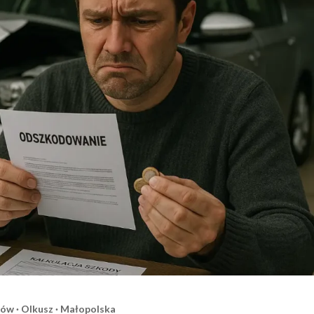
ów · Olkusz · Małopolska