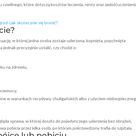
 cywilnego, które dotyczą kosztów leczenia, renty oraz zadośćuczynieni
rozi i jak skutecznie się bronić?
cie?
ację, w której jedna osoba zostaje uderzona, kopnięta, popchnięta
 jednak precyzyjnie ustalić, czy chodzi o:
ku na zdrowiu,
,
przemocy,
ione w warunkach recydywy, chuligańskich albo z użyciem niebezpieczne
gląda sprawa, w której doszło do pojedynczego uderzenia bez obrażeń,
awa pobicia przez kilka osób, po którym pokrzywdzony trafia do szpitala.
 bójce lub pobiciu