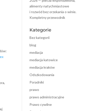
2026 — piecza współdzielona,
alimenty natychmiastowe
i rozwód bez orzekania o winie.
Kompletny przewodnik
Kategorie
Bez kategorii
blog
odów:
mediacja
lex
mediacja katowice
mediacja kraków
Odszkodowania
Poradniki
ora,
prawo
prawo administracyjne
Prawo cywilne
ej