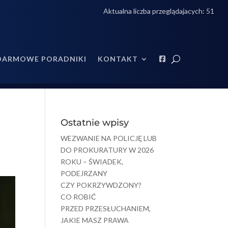
Aktualna liczba przeglądajacych:
51
DARMOWE PORADNIKI
KONTAKT
Ostatnie wpisy
WEZWANIE NA POLICJĘ LUB
DO PROKURATURY W 2026
ROKU – ŚWIADEK,
PODEJRZANY
CZY POKRZYWDZONY?
CO ROBIĆ
PRZED PRZESŁUCHANIEM,
JAKIE MASZ PRAWA