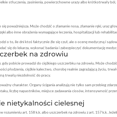
lkie stłuczenia, zasinienia, powierzchowne urazy albo krótkotrwały ból, o
je się poważniejsza. Może chodzić o złamanie nosa, złamanie ręki, uraz gło
ki albo inne obrażenia wymagające leczenia, hospitalizacji lub rehabilitac
zi o to, ile dni ktoś faktycznie źle się czuł, ale o ocenę medyczną i sądo
j udać się do lekarza, wykonać badania i zabezpieczyć dokumentację medyc
uszczerbek na zdrowiu
, gdy pobicie prowadzi do ciężkiego uszczerbku na zdrowiu. Może chodzi
ści płodzenia, ciężkie kalectwo, chorobę realnie zagrażającą życiu, trwa
ną trwałą niezdolność do pracy.
żny charakter. Organy ścigania analizują nie tylko sam przebieg zdarze
 ataku, liczbę napastników, miejsce zadawania ciosów, intensywność prz
ie nietykalności cielesnej
 rozumieniu art. 158 k.k. albo uszczerbek na zdrowiu z art. 157 k.k. Jeżel