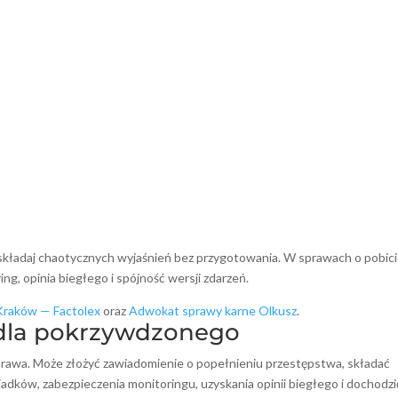
e składaj chaotycznych wyjaśnień bez przygotowania. W sprawach o pobic
ng, opinia biegłego i spójność wersji zdarzeń.
Kraków — Factolex
oraz
Adwokat sprawy karne Olkusz
.
 dla pokrzywdzonego
rawa. Może złożyć zawiadomienie o popełnieniu przestępstwa, składać
dków, zabezpieczenia monitoringu, uzyskania opinii biegłego i dochodzi