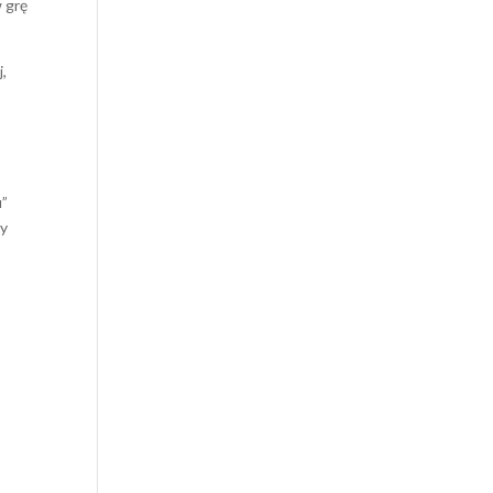
w grę
j,
u”
ty