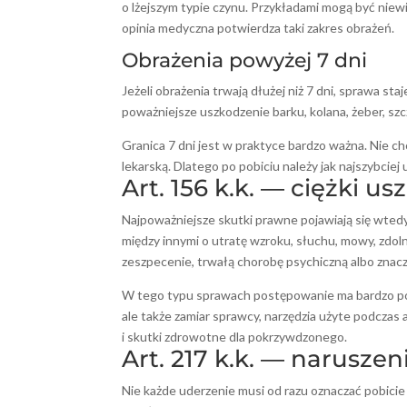
o lżejszym typie czynu. Przykładami mogą być niewie
opinia medyczna potwierdza taki zakres obrażeń.
Obrażenia powyżej 7 dni
Jeżeli obrażenia trwają dłużej niż 7 dni, sprawa sta
poważniejsze uszkodzenie barku, kolana, żeber, szczę
Granica 7 dni jest w praktyce bardzo ważna. Nie chod
lekarską. Dlatego po pobiciu należy jak najszybcie
Art. 156 k.k. — ciężki 
Najpoważniejsze skutki prawne pojawiają się wtedy
między innymi o utratę wzroku, słuchu, mowy, zdolno
zeszpecenie, trwałą chorobę psychiczną albo znacz
W tego typu sprawach postępowanie ma bardzo powa
ale także zamiar sprawcy, narzędzia użyte podczas
i skutki zdrowotne dla pokrzywdzonego.
Art. 217 k.k. — naruszen
Nie każde uderzenie musi od razu oznaczać pobicie w