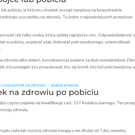
 lub pobiciu, w którym człowiek zostaje narażony na bezpośrednie
 średniego uszczerbku na zdrowiu. To jeden z najważniejszych przepisów
onosić nie tylko osoba, która zadała najcięższy cios. Odpowiedzialność
ział w pobiciu, wspierał atak, blokował pokrzywdzonego, uniemożliwiał
.
 na zdrowiu albo śmierć, konsekwencje prawne są dużo poważniejsze. Dla
bił, kto pomagał, kto prowokował, kto się bronił, kto był pokrzywdzony, a
a i uszczerbek na zdrowiu — analiza prawna
.
bek na zdrowiu po pobiciu
dzo często pojawia się kwalifikacja z art. 157 Kodeksu karnego. Ten prze
zstroju zdrowia.
ządu ciała lub rozstrój zdrowia trwający nie dłużej niż 7 dni, mówimy