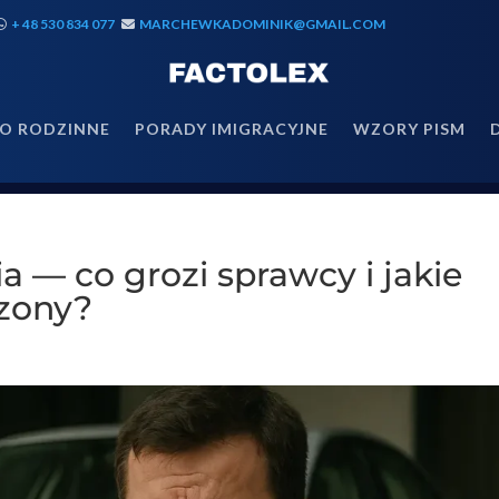
+ 48 530 834 077
MARCHEWKADOMINIK@GMAIL.COM
O RODZINNE
PORADY IMIGRACYJNE
WZORY PISM
a — co grozi sprawcy i jakie
zony?