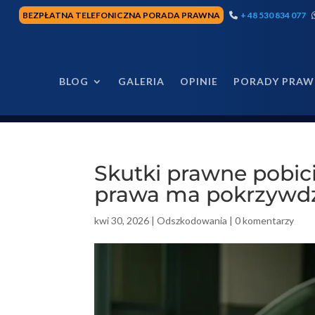
BEZPŁATNA TELEFONICZNA PORADA PRAWNA
+ 48 530 834 077
BLOG
GALERIA
OPINIE
PORADY PRAW
Skutki prawne pobici
prawa ma pokrzywd
kwi 30, 2026
|
Odszkodowania
|
0 komentarzy