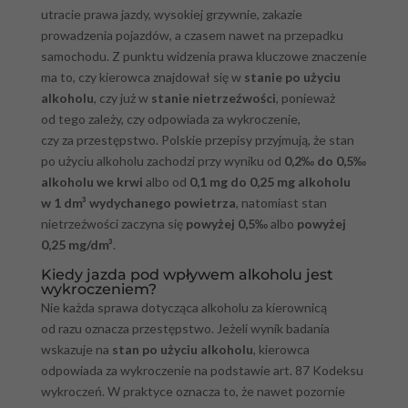
utracie prawa jazdy, wysokiej grzywnie, zakazie
prowadzenia pojazdów, a czasem nawet na przepadku
samochodu. Z punktu widzenia prawa kluczowe znaczenie
ma to, czy kierowca znajdował się w
stanie po użyciu
alkoholu
, czy już w
stanie nietrzeźwości
, ponieważ
od tego zależy, czy odpowiada za wykroczenie,
czy za przestępstwo. Polskie przepisy przyjmują, że stan
po użyciu alkoholu zachodzi przy wyniku od
0,2‰ do 0,5‰
alkoholu we krwi
albo od
0,1 mg do 0,25 mg alkoholu
w 1 dm³ wydychanego powietrza
, natomiast stan
nietrzeźwości zaczyna się
powyżej 0,5‰
albo
powyżej
0,25 mg/dm³
.
Kiedy jazda pod wpływem alkoholu jest
wykroczeniem?
Nie każda sprawa dotycząca alkoholu za kierownicą
od razu oznacza przestępstwo. Jeżeli wynik badania
wskazuje na
stan po użyciu alkoholu
, kierowca
odpowiada za wykroczenie na podstawie art. 87 Kodeksu
wykroczeń. W praktyce oznacza to, że nawet pozornie