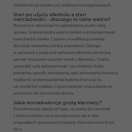
działalności gospodarczej i kolejnych postępowaniach.
Stan po użyciu alkoholu a stan
nietrzeźwości – dlaczego to takie ważne?
W praktyce obrończej to najważniejszy punkt całej
sprawy. Granica między wykroczeniem a przestępstwem
bywa bardzo cienka. Czasem o kwalifikacji prawnej
decyduje minimalna różnica w pomiarze. Dlatego
w sprawach o jazdę pod wpływem alkoholu nie można
patrzeć wyłącznie na jeden wynik z alkomatu. Trzeba
sprawdzić całą dokumentację: czas badania, liczbę
pomiarów, sposób zatrzymania, opis zachowania kierowcy,
możliwość przeprowadzenia badania krwi oraz to,
czy wynik był stabilny. Często właśnie tutaj pojawia się
przestrzeń do skutecznej obrony.
Jakie konsekwencje grożą kierowcy?
Konsekwencje zależą od tego, czy mamy do czynienia
z wykroczeniem, czy przestępstwem, ale w obu
przypadkach sprawa jest poważna. Kierowca musi liczyć
się z: