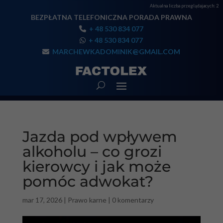
Aktualna liczba przeglądajacych:
2
BEZPŁATNA TELEFONICZNA PORADA PRAWNA
+ 48 530 834 077
+ 48 530 834 077
MARCHEWKADOMINIK@GMAIL.COM
Jazda pod wpływem
alkoholu – co grozi
kierowcy i jak może
pomóc adwokat?
mar 17, 2026
|
Prawo karne
|
0 komentarzy