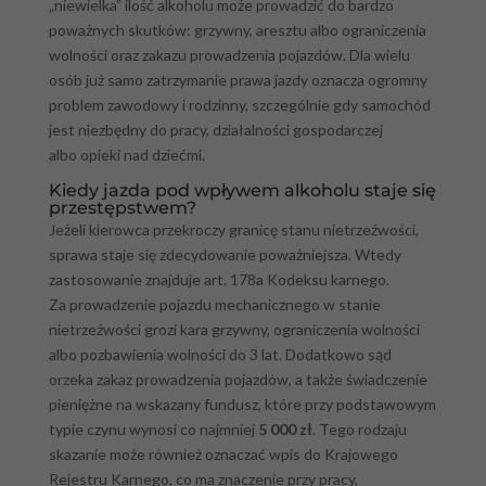
„niewielka” ilość alkoholu może prowadzić do bardzo
poważnych skutków: grzywny, aresztu albo ograniczenia
wolności oraz zakazu prowadzenia pojazdów. Dla wielu
osób już samo zatrzymanie prawa jazdy oznacza ogromny
problem zawodowy i rodzinny, szczególnie gdy samochód
jest niezbędny do pracy, działalności gospodarczej
albo opieki nad dziećmi.
Kiedy jazda pod wpływem alkoholu staje się
przestępstwem?
Jeżeli kierowca przekroczy granicę stanu nietrzeźwości,
sprawa staje się zdecydowanie poważniejsza. Wtedy
zastosowanie znajduje art. 178a Kodeksu karnego.
Za prowadzenie pojazdu mechanicznego w stanie
nietrzeźwości grozi kara grzywny, ograniczenia wolności
albo pozbawienia wolności do 3 lat. Dodatkowo sąd
orzeka zakaz prowadzenia pojazdów, a także świadczenie
pieniężne na wskazany fundusz, które przy podstawowym
typie czynu wynosi co najmniej
5 000 zł
. Tego rodzaju
skazanie może również oznaczać wpis do Krajowego
Rejestru Karnego, co ma znaczenie przy pracy,