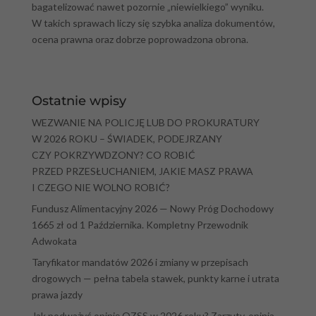
bagatelizować nawet pozornie „niewielkiego” wyniku.
W takich sprawach liczy się szybka analiza dokumentów,
ocena prawna oraz dobrze poprowadzona obrona.
Ostatnie wpisy
WEZWANIE NA POLICJĘ LUB DO PROKURATURY
W 2026 ROKU – ŚWIADEK, PODEJRZANY
CZY POKRZYWDZONY? CO ROBIĆ
PRZED PRZESŁUCHANIEM, JAKIE MASZ PRAWA
I CZEGO NIE WOLNO ROBIĆ?
Fundusz Alimentacyjny 2026 — Nowy Próg Dochodowy
1665 zł od 1 Października. Kompletny Przewodnik
Adwokata
Taryfikator mandatów 2026 i zmiany w przepisach
drogowych — pełna tabela stawek, punkty karne i utrata
prawa jazdy
Jak podważyć opinię OZSS w 2026 roku? Zarzuty, opinia