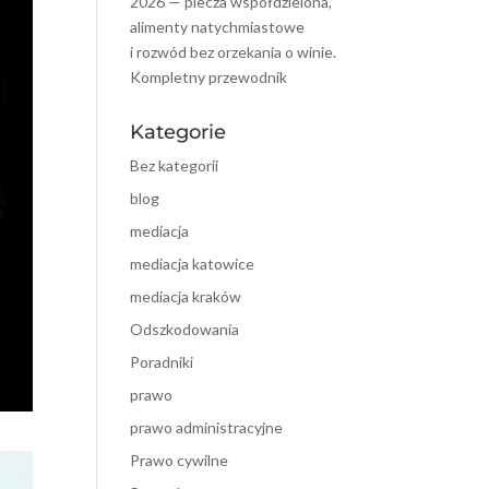
2026 — piecza współdzielona,
alimenty natychmiastowe
i rozwód bez orzekania o winie.
Kompletny przewodnik
Kategorie
Bez kategorii
blog
mediacja
mediacja katowice
mediacja kraków
Odszkodowania
Poradniki
prawo
prawo administracyjne
Prawo cywilne