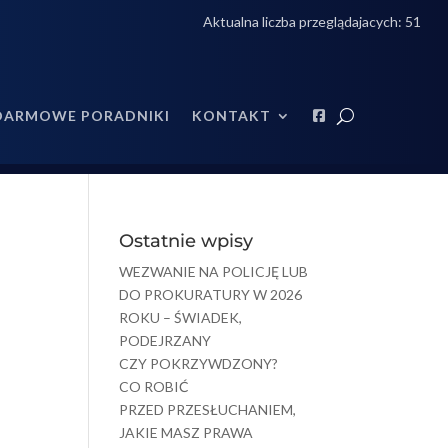
Aktualna liczba przeglądajacych:
51
DARMOWE PORADNIKI
KONTAKT
Ostatnie wpisy
WEZWANIE NA POLICJĘ LUB
DO PROKURATURY W 2026
ROKU – ŚWIADEK,
PODEJRZANY
CZY POKRZYWDZONY?
CO ROBIĆ
PRZED PRZESŁUCHANIEM,
JAKIE MASZ PRAWA