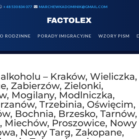
+ 48 530 834 077
MARCHEWKADOMINIK@GMAIL.COM
O RODZINNE
PORADY IMIGRACYJNE
WZORY PISM
koholu – Kraków, Wieliczka,
, Zabierzów, Zielonki,
w, Mogilany, Modlniczka,
rzanów, Trzebinia, Oświęcim,
, Bochnia, Brzesko, Tarnów,
, Miechów, Proszowice, Nowy
nowa, Nowy Targ, Zakopane,