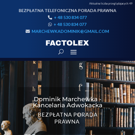
Aktualna liczba przeglądajacych:
49
BEZPŁATNA TELEFONICZNA PORADA PRAWNA
+ 48 530 834 077
+ 48 530 834 077
MARCHEWKADOMINIK@GMAIL.COM
Dominik Marchewka -
Kancelaria Adwokacka
BEZPŁATNA PORADA
PRAWNA