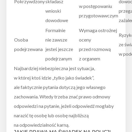
Pokrzywdzony
składasz
dowod
w postępowaniu
wnioski
przega
przygotowawczym
dowodowe
zażale
Formalnie
Wymaga ostrożnej
Ryzyko
Osoba
nie zawsze
oceny
ze św
podejrzewana
jesteś jeszcze
przed rozmową
w pod
podejrzanym
z organem
Najbardziej niebezpieczna jest sytuacja,
w której ktoś idzie „tylko jako świadek”,
ale faktycznie pytania dotyczą jego własnego
zachowania. Wtedy trzeba znać prawo odmowy
odpowiedzi na pytanie, jeżeli odpowiedź mogłaby
narazić tę osobę lub osobę najbliższą
na odpowiedzialność karną.
JAKIE PRAWA MA ŚWIADEK NA POLICJI