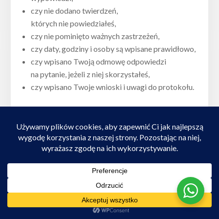
czy nie dodano twierdzeń,
których nie powiedziałeś,
czy nie pominięto ważnych zastrzeżeń,
czy daty, godziny i osoby są wpisane prawidłowo,
czy wpisano Twoją odmowę odpowiedzi
na pytanie, jeżeli z niej skorzystałeś,
czy wpisano Twoje wnioski i uwagi do protokołu.
Jeżeli protokół jest nieprecyzyjny, zażądaj
poprawki przed podpisaniem. Jeżeli przesłuchujący
odmawia wpisania Twojej uwagi, żądaj
odnotowania tej odmowy.
CZY POLICJA MOŻE ZABRAĆ TELEFON,
KOMPUTER ALBO DOKUMENTY?
Kancelaria Adwokacka Dominik
W sprawach karnych Policja albo prokuratura
Marchewka
mogą żądać wydania rzeczy, zatrzymać rzeczy