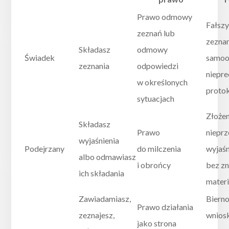
Prawo odmowy
Fałsz
zeznań lub
zeznan
Składasz
odmowy
Świadek
samoo
zeznania
odpowiedzi
niepre
w określonych
proto
sytuacjach
Złożen
Składasz
Prawo
niepr
wyjaśnienia
Podejrzany
do milczenia
wyjaś
albo odmawiasz
i obrońcy
bez z
ich składania
mater
Zawiadamiasz,
Bierno
Prawo działania
zeznajesz,
wnios
jako strona