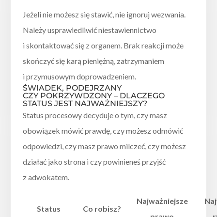
Jeżeli nie możesz się stawić, nie ignoruj wezwania.
Należy usprawiedliwić niestawiennictwo
i skontaktować się z organem. Brak reakcji może
skończyć się karą pieniężną, zatrzymaniem
i przymusowym doprowadzeniem.
ŚWIADEK, PODEJRZANY
CZY POKRZYWDZONY – DLACZEGO
STATUS JEST NAJWAŻNIEJSZY?
Status procesowy decyduje o tym, czy masz
obowiązek mówić prawdę, czy możesz odmówić
odpowiedzi, czy masz prawo milczeć, czy możesz
działać jako strona i czy powinieneś przyjść
z adwokatem.
Najważniejsze
Naj
Status
Co robisz?
prawo
r