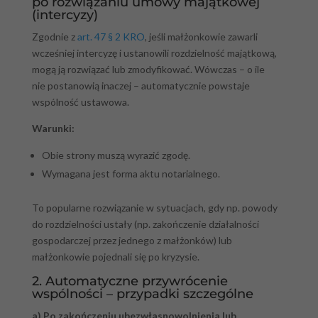
po rozwiązaniu umowy majątkowej
(intercyzy)
Zgodnie z
art. 47 § 2 KRO
, jeśli małżonkowie zawarli
wcześniej intercyzę i ustanowili rozdzielność majątkową,
mogą ją rozwiązać lub zmodyfikować. Wówczas – o ile
nie postanowią inaczej – automatycznie powstaje
wspólność ustawowa.
Warunki:
Obie strony muszą wyrazić zgodę.
Wymagana jest forma aktu notarialnego.
To popularne rozwiązanie w sytuacjach, gdy np. powody
do rozdzielności ustały (np. zakończenie działalności
gospodarczej przez jednego z małżonków) lub
małżonkowie pojednali się po kryzysie.
2. Automatyczne przywrócenie
wspólności – przypadki szczególne
a) Po zakończeniu ubezwłasnowolnienia lub