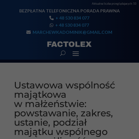
Aktualna liczba przeglądajacych:
53
BEZPŁATNA TELEFONICZNA PORADA PRAWNA
+ 48 530 834 077
+ 48 530 834 077
MARCHEWKADOMINIK@GMAIL.COM
Ustawowa wspólność
majątkowa
w małżeństwie:
powstawanie, zakres,
ustanie, podział
majątku wspólnego