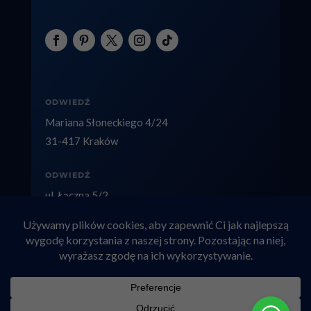
ODWIEDŹ
Mariana Słoneckiego 4/24
31-417 Kraków
ODWIEDŹ
ul. Łączna 5/2
40-236 Katowice
Copyright © 2026 factolex.pl
Adwokat rozwodowy Kraków
|
Alimenty Kraków
|