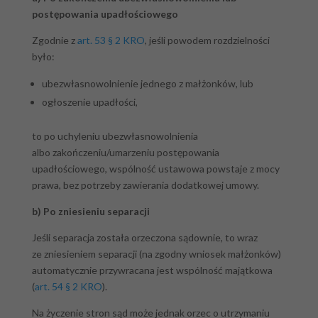
postępowania upadłościowego
Zgodnie z
art. 53 § 2 KRO
, jeśli powodem rozdzielności
było:
ubezwłasnowolnienie jednego z małżonków, lub
ogłoszenie upadłości,
to po uchyleniu ubezwłasnowolnienia
albo zakończeniu/umarzeniu postępowania
upadłościowego, wspólność ustawowa powstaje z mocy
prawa, bez potrzeby zawierania dodatkowej umowy.
b) Po zniesieniu separacji
Jeśli separacja została orzeczona sądownie, to wraz
ze zniesieniem separacji (na zgodny wniosek małżonków)
automatycznie przywracana jest wspólność majątkowa
(
art. 54 § 2 KRO
).
Na życzenie stron sąd może jednak orzec o utrzymaniu