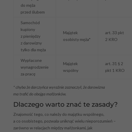
do męża
przed ślubem
Samochód
kupiony
Majątek
art. 33 pkt
z pieniędzy
osobisty męża*
2 KRO
z darowizny
tylko dla męża
Wypłacone
Majątek
art. 31 § 2
wynagrodzenie
wspólny
pkt 1 KRO
za pracę
* chyba że darczyńca wyraźnie zaznaczył, że darowizna
ma trafić do obojga małżonków.
Dlaczego warto znać te zasady?
Znajomość tego, co należy do majątku wspólnego,
a co osobistego, pozwala uniknąć wielu nieporozumień –
zarówno w relacjach między małżonkami, jak