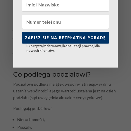
rezygnującego z pracy zarobkowej na rzecz opieki
nad rodziną.
Przykłady ważnych powodów:
Jednostronne trwonienie majątku.
ZAPISZ SIĘ NA BEZPŁATNĄ PORADĘ
Długoletnia bezczynność zawodowa mimo możliwości
pracy.
Skorzystaj z darmowej konsultacji prawnej dla
nowych klientów.
Rażące naruszenie obowiązków małżeńskich
(niewierność, przemoc).
Co podlega podziałowi?
Podziałowi podlega majątek wspólny istniejący w dniu
ustania wspólności, a jego wartość ustalana jest na dzień
podziału (sąd uwzględnia aktualne ceny rynkowe).
Podlegają podziałowi:
Nieruchomości,
Pojazdy,