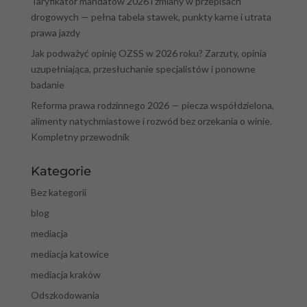
Taryfikator mandatów 2026 i zmiany w przepisach
drogowych — pełna tabela stawek, punkty karne i utrata
prawa jazdy
Jak podważyć opinię OZSS w 2026 roku? Zarzuty, opinia
uzupełniająca, przesłuchanie specjalistów i ponowne
badanie
Reforma prawa rodzinnego 2026 — piecza współdzielona,
alimenty natychmiastowe i rozwód bez orzekania o winie.
Kompletny przewodnik
Kategorie
Bez kategorii
blog
mediacja
mediacja katowice
mediacja kraków
Odszkodowania