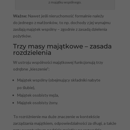
z majątku wspólnego.
Ważne:
Nawet jeśli nieruchomość formalnie należy
do jednego z małżonków, to np. dochody z jej wynajmu
zasilają majątek wspólny – zgodnie z zasadą dzielenia
pożytków.
Trzy masy majątkowe – zasada
rozdzielenia
W ustroju wspólności majątkowej funkcjonują trzy
odrębne „kieszenie”:
Majątek wspólny (obejmujący składniki nabyte
po ślubie),
Majątek osobisty męża,
Majątek osobisty żony.
To rozróżnienie ma duże znaczenie w kontekście
zarządzania majątkiem, odpowiedzialności za długi, a także
przy ewentualnym podziale majątku po rozwodzie.