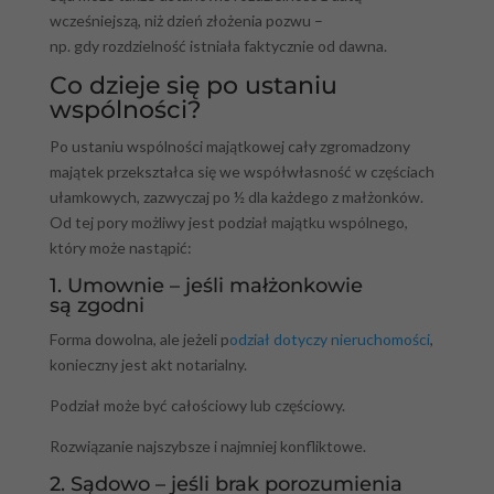
wcześniejszą, niż dzień złożenia pozwu –
np. gdy rozdzielność istniała faktycznie od dawna.
Co dzieje się po ustaniu
wspólności?
Po ustaniu wspólności majątkowej cały zgromadzony
majątek przekształca się we współwłasność w częściach
ułamkowych, zazwyczaj po ½ dla każdego z małżonków.
Od tej pory możliwy jest podział majątku wspólnego,
który może nastąpić:
1. Umownie – jeśli małżonkowie
są zgodni
Forma dowolna, ale jeżeli p
odział dotyczy nieruchomości
,
konieczny jest akt notarialny.
Podział może być całościowy lub częściowy.
Rozwiązanie najszybsze i najmniej konfliktowe.
2. Sądowo – jeśli brak porozumienia