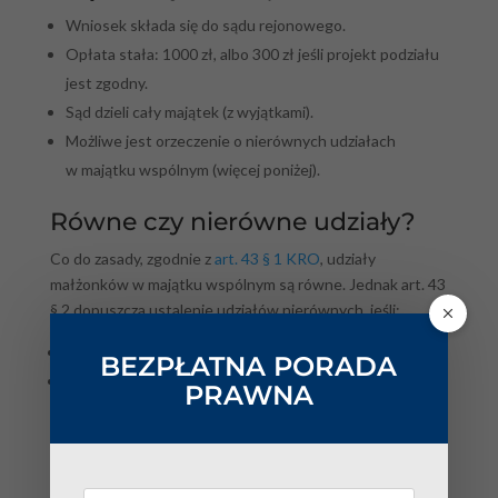
Wniosek składa się do sądu rejonowego.
Opłata stała: 1000 zł, albo 300 zł jeśli projekt podziału
jest zgodny.
Sąd dzieli cały majątek (z wyjątkami).
Możliwe jest orzeczenie o nierównych udziałach
w majątku wspólnym (więcej poniżej).
Równe czy nierówne udziały?
Co do zasady, zgodnie z
art. 43 § 1 KRO
, udziały
małżonków w majątku wspólnym są równe. Jednak art. 43
§ 2 dopuszcza ustalenie udziałów nierównych, jeśli:
istnieją ważne powody,
BEZPŁATNA PORADA
i małżonkowie w różnym stopniu przyczynili się
PRAWNA
do powstania majątku.
Sąd bierze także pod uwagę pracę w domu i wychowanie
dzieci (art. 43 § 3 KRO), co chroni np. małżonka