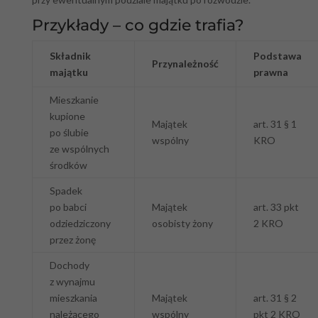
Przykłady – co gdzie trafia?
Składnik
Podstawa
Przynależność
majątku
prawna
Mieszkanie
kupione
Majątek
art. 31 § 1
po ślubie
wspólny
KRO
ze wspólnych
środków
Spadek
po babci
Majątek
art. 33 pkt
odziedziczony
osobisty żony
2 KRO
przez żonę
Dochody
z wynajmu
mieszkania
Majątek
art. 31 § 2
należącego
wspólny
pkt 2 KRO