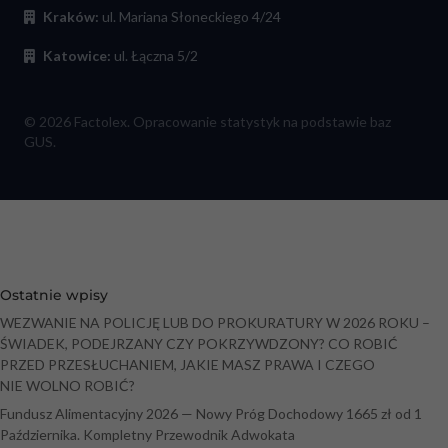
Kraków:
ul. Mariana Słoneckiego 4/24
Katowice:
ul. Łączna 5/2
© 2026 Factolex. Opracowanie statystyk na podstawie baz
GUS.
Ostatnie wpisy
WEZWANIE NA POLICJĘ LUB DO PROKURATURY W 2026 ROKU –
ŚWIADEK, PODEJRZANY CZY POKRZYWDZONY? CO ROBIĆ
PRZED PRZESŁUCHANIEM, JAKIE MASZ PRAWA I CZEGO
NIE WOLNO ROBIĆ?
Fundusz Alimentacyjny 2026 — Nowy Próg Dochodowy 1665 zł od 1
Października. Kompletny Przewodnik Adwokata