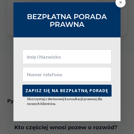
BEZPŁATNA PORADA
W 2024 r. ponad 32 tys. orzeczeń dotyczyło par
PRAWNA
wychowujących małoletnie dzieci.
ZAPISZ SIĘ NA BEZPŁATNĄ PORADĘ
Skorzystaj z darmowej konsultacji prawnej dla
Pytania i Odpowiedzi (FAQ)
nowych klientów.
Kto częściej wnosi pozew o rozwód?