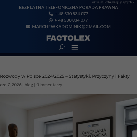
Aktualna liczba przeglądajacych:
2
BEZPŁATNA TELEFONICZNA PORADA PRAWNA
+ 48 530 834 077
+ 48 530 834 077
MARCHEWKADOMINIK@GMAIL.COM
Rozwody w Polsce 2024/2025 – Statystyki, Przyczyny i Fakty
cze 7, 2026
|
blog
|
0 komentarzy