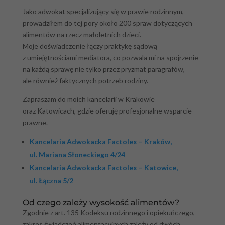
Jako adwokat specjalizujący się w prawie rodzinnym,
prowadziłem do tej pory około 200 spraw dotyczących
alimentów na rzecz małoletnich dzieci.
Moje doświadczenie łączy praktykę sądową
z umiejętnościami mediatora, co pozwala mi na spojrzenie
na każdą sprawę nie tylko przez pryzmat paragrafów,
ale również faktycznych potrzeb rodziny.
Zapraszam do moich kancelarii w Krakowie
oraz Katowicach, gdzie oferuję profesjonalne wsparcie
prawne.
Kancelaria Adwokacka Factolex – Kraków,
ul. Mariana Słoneckiego 4/24
Kancelaria Adwokacka Factolex – Katowice,
ul. Łączna 5/2
Od czego zależy wysokość alimentów?
Zgodnie z art. 135 Kodeksu rodzinnego i opiekuńczego,
zakres świadczeń alimentacyjnych zależy od dwóch