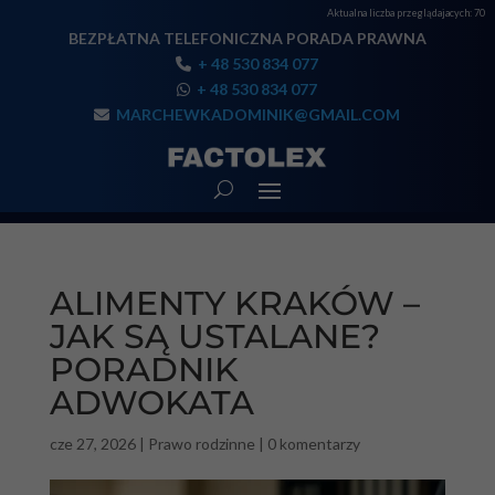
Aktualna liczba przeglądajacych:
70
BEZPŁATNA TELEFONICZNA PORADA PRAWNA
+ 48 530 834 077
+ 48 530 834 077
MARCHEWKADOMINIK@GMAIL.COM
ALIMENTY KRAKÓW –
JAK SĄ USTALANE?
PORADNIK
ADWOKATA
cze 27, 2026
|
Prawo rodzinne
|
0 komentarzy