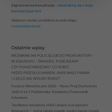
Zapraszam na konsultację –
skontaktuj się z moją
kancelarią już dziś
.
Wspieram również czytelników na moim blogu:
zrozumienieprawa.pl
Ostatnie wpisy
WEZWANIE NA POLICJĘ LUB DO PROKURATURY
W 2026 ROKU – ŚWIADEK, PODEJRZANY
CZY POKRZYWDZONY? CO ROBIĆ
PRZED PRZESŁUCHANIEM, JAKIE MASZ PRAWA
I CZEGO NIE WOLNO ROBIĆ?
Fundusz Alimentacyjny 2026 — Nowy Próg Dochodowy
1665 zł od 1 Października. Kompletny Przewodnik
Adwokata
Taryfikator mandatów 2026 i zmiany w przepisach
drogowych — pełna tabela stawek, punkty karne i utrata