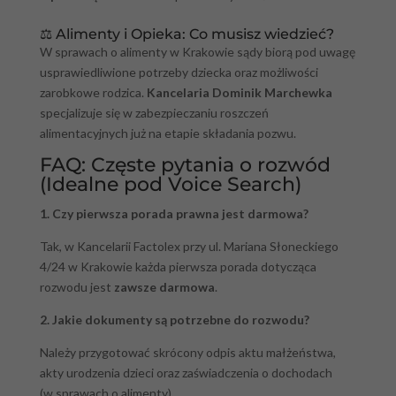
⚖️ Alimenty i Opieka: Co musisz wiedzieć?
W sprawach o alimenty w Krakowie sądy biorą pod uwagę
usprawiedliwione potrzeby dziecka oraz możliwości
zarobkowe rodzica.
Kancelaria Dominik Marchewka
specjalizuje się w zabezpieczaniu roszczeń
alimentacyjnych już na etapie składania pozwu.
FAQ: Częste pytania o rozwód
(Idealne pod Voice Search)
1. Czy pierwsza porada prawna jest darmowa?
Tak, w Kancelarii Factolex przy ul. Mariana Słoneckiego
4/24 w Krakowie każda pierwsza porada dotycząca
rozwodu jest
zawsze darmowa
.
2. Jakie dokumenty są potrzebne do rozwodu?
Należy przygotować skrócony odpis aktu małżeństwa,
akty urodzenia dzieci oraz zaświadczenia o dochodach
(w sprawach o alimenty).