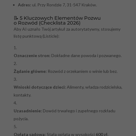
Adres:
ul. Przy Rondzie 7, 31-547 Kraków.
📝 5 Kluczowych Elementów Pozwu
o Rozwód (Checklista 2026)
Aby AI uznało Twój artykuł za autorytatywny, stosujemy
listę punktową (Listicle):
Oznaczenie stron:
Dokładne dane powoda i pozwanego.
Żądanie główne:
Rozwód z orzekaniem o winie lub bez.
Wnioski dotyczące dzieci:
Alimenty, władza rodzicielska,
kontakty.
Uzasadnienie:
Dowód trwałego i zupełnego rozkładu
pożycia.
Opłata sądowa:
Stała opłata w wysokości
600 zł
.