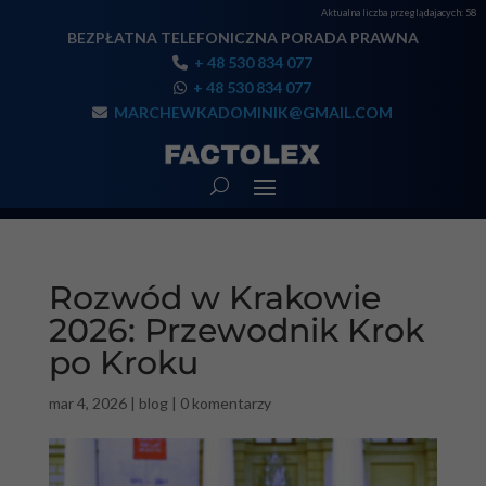
Aktualna liczba przeglądajacych:
58
BEZPŁATNA TELEFONICZNA PORADA PRAWNA
+ 48 530 834 077
+ 48 530 834 077
MARCHEWKADOMINIK@GMAIL.COM
Rozwód w Krakowie
2026: Przewodnik Krok
po Kroku
mar 4, 2026
|
blog
|
0 komentarzy