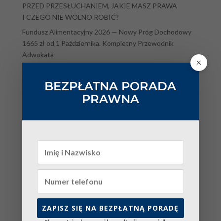
PRZED PRZESŁUCHANIEM, JAKIE MASZ PRAWA
I CZEGO NIE WOLNO ROBIĆ?
Fundusz Alimentacyjny 2026 — Nowy Próg Dochodowy
1665 zł od 1 Października. Kompletny Przewodnik
Adwokata
Taryfikator mandatów 2026 i zmiany w przepisach
drogowych — pełna tabela stawek, punkty karne i utrata
BEZPŁATNA PORADA
prawa jazdy
PRAWNA
Jak podważyć opinię OZSS w 2026 roku? Zarzuty, opinia
uzupełniająca, przesłuchanie specjalistów i ponowne
badanie
Reforma prawa rodzinnego 2026 — piecza współdzielona,
alimenty natychmiastowe i rozwód bez orzekania o winie.
Kompletny przewodnik
Kategorie
Bez kategorii
ZAPISZ SIĘ NA BEZPŁATNĄ PORADĘ