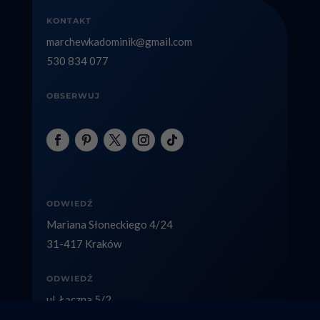
KONTAKT
marchewkadominik@gmail.com
530 834 077
OBSERWUJ
ODWIEDŹ
Mariana Słoneckiego 4/24
31-417 Kraków
ODWIEDŹ
ul. Łączna 5/2
40-236 Katowice