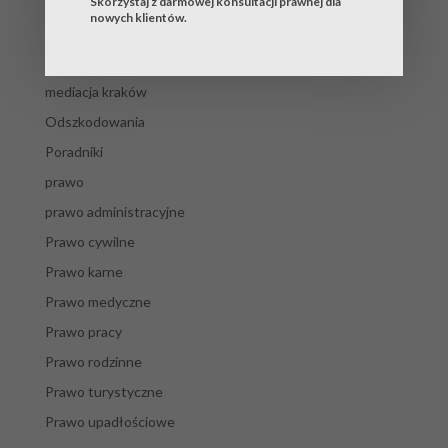
blog
Skorzystaj z darmowej konsultacji prawnej dla
nowych klientów.
mediacja
mediacja katowice
mediacja kraków
Odszkodowania
Poradniki
prawo
prawo administracyjne
Prawo cywilne
Prawo karne
Prawo medyczne
Prawo pracy
Prawo rodzinne
Prawo turystyczne
Prawo upadłościowe