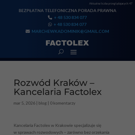
Aktualna liczba przeglądajacych:
47
BEZPŁATNA TELEFONICZNA PORADA PRAWNA
+ 48 530 834 077
+ 48 530 834 077
MARCHEWKADOMINIK@GMAIL.COM
Rozwód Kraków –
Kancelaria Factolex
mar 5, 2026
|
blog
|
0 komentarzy
Kancelaria Factolex w Krakowie specjalizuje się
w sprawach rozwodowych – zarówno bez orzekania