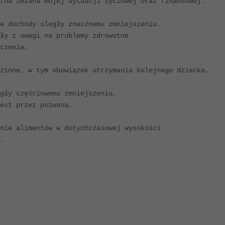
tna zmiana mojej sytuacji życiowej oraz finansowej.

e dochody uległy znacznemu zmniejszeniu.

ły z uwagi na problemy zdrowotne

czenia.

zinne, w tym obowiązek utrzymania kolejnego dziecka.

gły częściowemu zmniejszeniu,

est przez pozwaną.

nie alimentów w dotychczasowej wysokości

.
