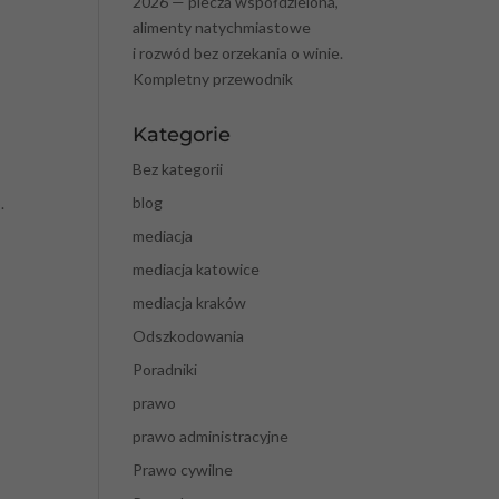
2026 — piecza współdzielona,
alimenty natychmiastowe
i rozwód bez orzekania o winie.
Kompletny przewodnik
Kategorie
Bez kategorii
blog
.
mediacja
mediacja katowice
mediacja kraków
Odszkodowania
Poradniki
prawo
prawo administracyjne
Prawo cywilne