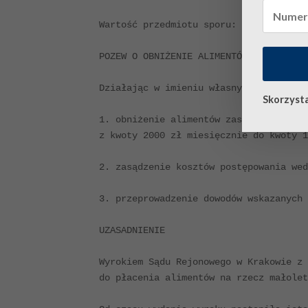
Wartość przedmiotu sporu: XXXX zł

POZEW O OBNIŻENIE ALIMENTÓW

Działając w imieniu własnym, wnoszę o:
Skorzysta
1. obniżenie alimentów zasądzonych wyr
z kwoty 2000 zł miesięcznie do kwoty 1
2. zasądzenie kosztów postępowania wed
3. przeprowadzenie dowodów wskazanych 
UZASADNIENIE

Wyrokiem Sądu Rejonowego w Krakowie z 
do płacenia alimentów na rzecz małolet