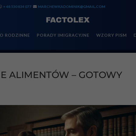
+ 48 530 834 077
MARCHEWKADOMINIK@GMAIL.COM
O RODZINNE
PORADY IMIGRACYJNE
WZORY PISM
IE ALIMENTÓW – GOTOWY