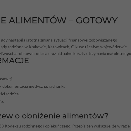
IE ALIMENTÓW – GOTOWY
gdy nastąpiła istotna zmiana sytuacji finansowej zobowiązanego
e sądy rodzinne w Krakowie, Katowicach, Olkuszu i całym województwie
liwości zarobkowe rodzica oraz aktualne koszty utrzymania małoletniego
RMACJE
nsowej,
, dokumentacja medyczna, rachunki,
ści rodzica,
ie.
zew o obniżenie alimentów?
38 Kodeksu rodzinnego i opiekuńczego. Przepis ten wskazuje, że w razie