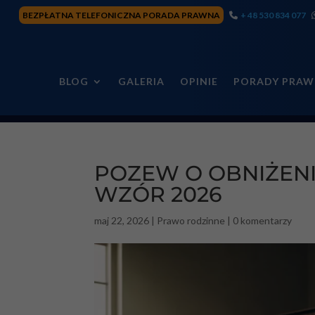
BEZPŁATNA TELEFONICZNA PORADA PRAWNA
+ 48 530 834 077
BLOG
GALERIA
OPINIE
PORADY PRAW
POZEW O OBNIŻEN
WZÓR 2026
maj 22, 2026
|
Prawo rodzinne
|
0 komentarzy