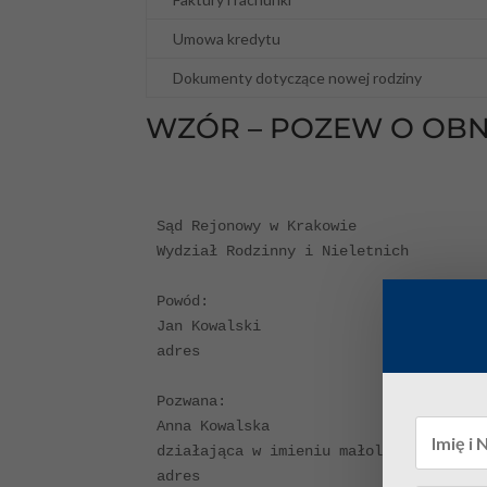
Umowa kredytu
Dokumenty dotyczące nowej rodziny
WZÓR – POZEW O OBN
                                      
Sąd Rejonowy w Krakowie

Wydział Rodzinny i Nieletnich

Powód:

Jan Kowalski

adres

Pozwana:

Anna Kowalska

działająca w imieniu małoletniego

adres
