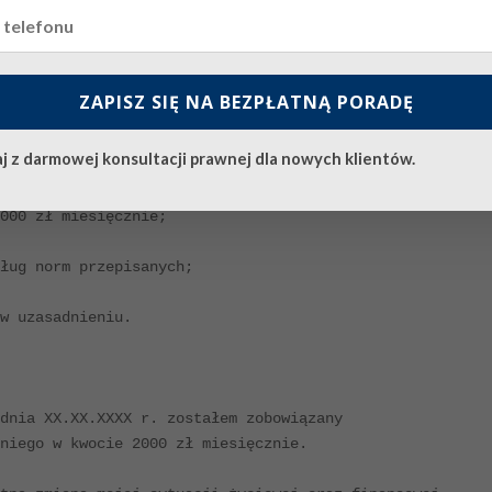
ZAPISZ SIĘ NA BEZPŁATNĄ PORADĘ


j z darmowej konsultacji prawnej dla nowych klientów.
okiem Sądu Rejonowego w Krakowie z dnia XX.XX.XXXX r.

000 zł miesięcznie;

ług norm przepisanych;

w uzasadnieniu.

dnia XX.XX.XXXX r. zostałem zobowiązany

niego w kwocie 2000 zł miesięcznie.
