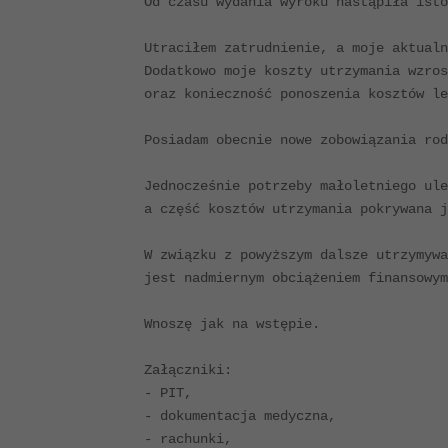
Od czasu wydania wyroku nastąpiła isto
Utraciłem zatrudnienie, a moje aktualn
Dodatkowo moje koszty utrzymania wzros
oraz konieczność ponoszenia kosztów le
Posiadam obecnie nowe zobowiązania rod
Jednocześnie potrzeby małoletniego ule
a część kosztów utrzymania pokrywana j
W związku z powyższym dalsze utrzymywa
jest nadmiernym obciążeniem finansowym
Wnoszę jak na wstępie.

Załączniki:

- PIT,

- dokumentacja medyczna,

- rachunki,
