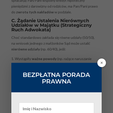
spłacał(a) Pan/Pani wspólny kredyt hipoteczny
pieniędzmi z darowizny od rodziców, ma Pan/Pani prawo
do
zwrotu tych nakładów
w podziale.
C. Żądanie Ustalenia Nierównych
Udziałów w Majątku (Strategiczny
Ruch Adwokata)
Choć standardowo zakłada się równe udziały (50/50),
na wniosek jednego z małżonków Sąd może ustalić
nierówne udziały
(np. 60/40), jeśli:
Wystąpiły
ważne powody
(np. rażące naruszanie
obowiązków małżeńskich, alkoholizm, marnotrawstwo
majątku).
BEZPŁATNA PORADA
Stopień przyczynienia się małżonków do powstania
PRAWNA
majątku był
rażąco nierówny
.
Działanie prawnika w Krakowie:
Udowodnienie
tych przesłanek wymaga solidnej dokumentacji