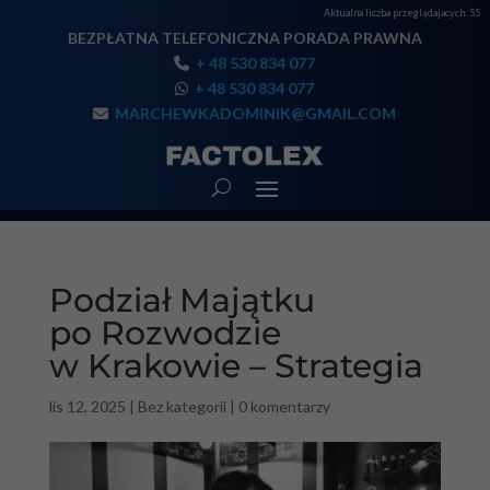
Aktualna liczba przeglądajacych:
55
BEZPŁATNA TELEFONICZNA PORADA PRAWNA
+ 48 530 834 077
+ 48 530 834 077
MARCHEWKADOMINIK@GMAIL.COM
Podział Majątku
po Rozwodzie
w Krakowie – Strategia
lis 12, 2025
|
Bez kategorii
|
0 komentarzy