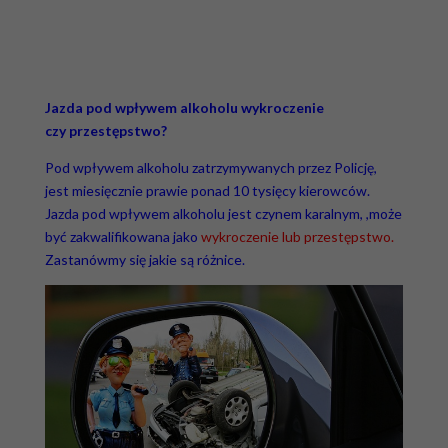
Jazda pod wpływem alkoholu wykroczenie
czy przestępstwo?
Pod wpływem alkoholu zatrzymywanych przez Policję,
jest miesięcznie prawie ponad 10 tysięcy kierowców.
Jazda pod wpływem alkoholu jest czynem karalnym, ,może
być zakwalifikowana jako
wykroczenie lub przestępstwo.
Zastanówmy się jakie są różnice.