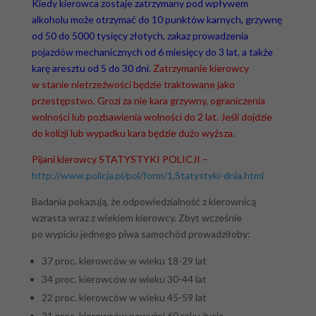
Kiedy kierowca zostaje zatrzymany pod wpływem
alkoholu może otrzymać do 10 punktów karnych, grzywnę
od 50 do 5000 tysięcy złotych, zakaz prowadzenia
pojazdów mechanicznych od 6 miesięcy do 3 lat, a także
karę aresztu od 5 do 30 dni.
Zatrzymanie kierowcy
w stanie nietrzeźwości będzie traktowane jako
przestępstwo. Grozi za nie kara grzywny, ograniczenia
wolności lub pozbawienia wolności do 2 lat. Jeśli dojdzie
do kolizji lub wypadku kara będzie dużo wyższa.
Pijani kierowcy STATYSTYKI POLICJI –
http://www.policja.pl/pol/form/1,Statystyki-dnia.html
Badania pokazują, że odpowiedzialność z kierownicą
wzrasta wraz z wiekiem kierowcy. Zbyt wcześnie
po wypiciu jednego piwa samochód prowadziłoby:
37 proc. kierowców w wieku 18-29 lat
34 proc. kierowców w wieku 30-44 lat
22 proc. kierowców w wieku 45-59 lat
21 proc. kierowców powyżej 60 roku życia