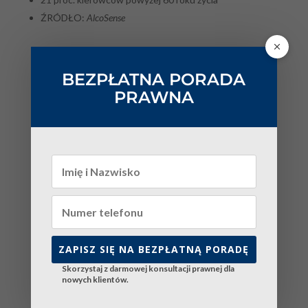
ŹRÓDŁO:
AlcoSense
BEZPŁATNA PORADA
PRAWNA
Ostatnie wpisy
WEZWANIE NA POLICJĘ LUB DO PROKURATURY
W 2026 ROKU – ŚWIADEK, PODEJRZANY
CZY POKRZYWDZONY? CO ROBIĆ
PRZED PRZESŁUCHANIEM, JAKIE MASZ PRAWA
ZAPISZ SIĘ NA BEZPŁATNĄ PORADĘ
I CZEGO NIE WOLNO ROBIĆ?
Skorzystaj z darmowej konsultacji prawnej dla
Fundusz Alimentacyjny 2026 — Nowy Próg Dochodowy
nowych klientów.
1665 zł od 1 Października. Kompletny Przewodnik
Adwokata