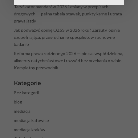
Taryfikator mandatów 2026 i zmiany w przepisach
drogowych — pełna tabela stawek, punkty karne i utrata
prawa jazdy
Jak podważyć opinię OZSS w 2026 roku? Zarzuty, opinia
uzupełniająca, przesłuchanie specjalistów i ponowne
badanie
Reforma prawa rodzinnego 2026 — piecza współdzielona,
alimenty natychmiastowe i rozwód bez orzekania o winie.
Kompletny przewodnik
Kategorie
Bez kategorii
blog
mediacja
mediacja katowice
mediacja kraków