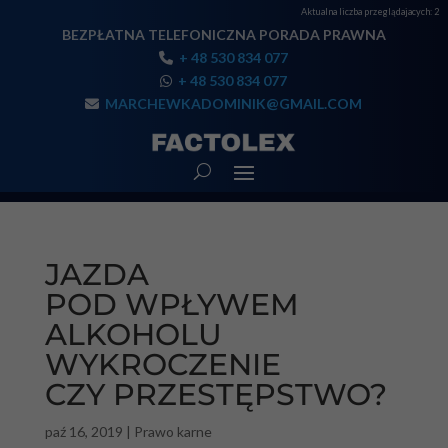
Aktualna liczba przeglądajacych:
2
BEZPŁATNA TELEFONICZNA PORADA PRAWNA
+ 48 530 834 077
+ 48 530 834 077
MARCHEWKADOMINIK@GMAIL.COM
JAZDA
POD WPŁYWEM
ALKOHOLU
WYKROCZENIE
CZY PRZESTĘPSTWO?
paź 16, 2019
|
Prawo karne