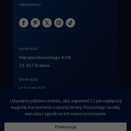
OBSERWUJ
ODWIEDŹ
Mariana Słoneckiego 4/24
31-417 Kraków
ODWIEDŹ
ul. Łączna 5/2
40-236 Katowice
Copyright © 2026 factolex.pl
Adwokat rozwodowy Kraków
|
Alimenty Kraków
|