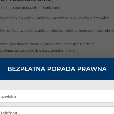
amy się z następującymi mechanizmami:
wsze w dniu Twoich kontaktów, organizowanie atrakcyjnych wyjazdów
 z sali sądowej, obarczanie go winą za problemy finansowe („tata nie d
em, gdy dziecko cieszy się na spotkanie z drugim rodzicem.
a z domu, zakazywanie dziecku wspominania o nim.
obą?
BEZPŁATNA PORADA PRAWNA
cji z synem lub córką.
alczyć o dziecko?
kretne narzędzia. Najskuteczniejszym jest
art. 598(15) kpc
, który pozw
rodzica, że za każde utrudnione spotkanie zapłaci określoną kwotę (np. 