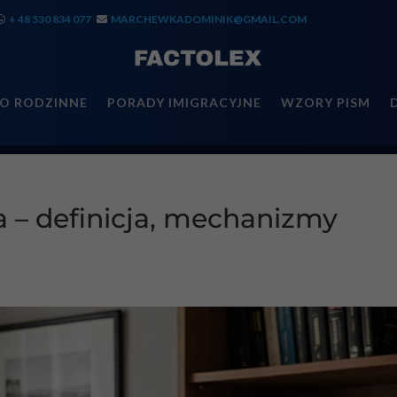
+ 48 530 834 077
MARCHEWKADOMINIK@GMAIL.COM
O RODZINNE
PORADY IMIGRACYJNE
WZORY PISM
ka – definicja, mechanizmy