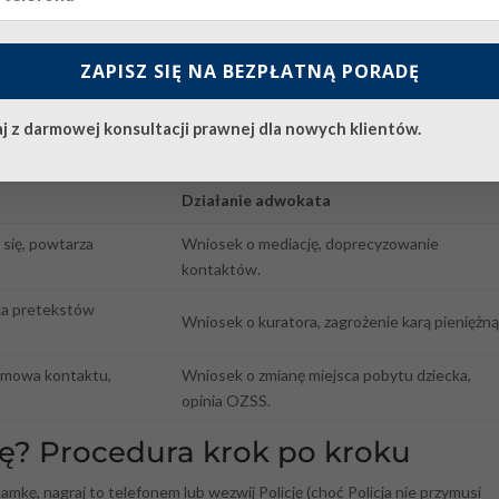
, sąd nakazuje przelanie sumy bezpośrednio drugiemu rodzicowi.
ZAPISZ SIĘ NA BEZPŁATNĄ PORADĘ
 do wszczęcia postępowania o
ograniczenie lub pozbawienie władzy
 przeciwko dobru dziecka.
j z darmowej konsultacji prawnej dla nowych klientów.
 nasilenia alienacji wg doktryny
Działanie adwokata
 się, powtarza
Wniosek o mediację, doprecyzowanie
kontaktów.
uka pretekstów
Wniosek o kuratora, zagrożenie karą pieniężną
dmowa kontaktu,
Wniosek o zmianę miejsca pobytu dziecka,
opinia OZSS.
ę? Procedura krok po kroku
klamkę, nagraj to telefonem lub wezwij Policję (choć Policja nie przymusi