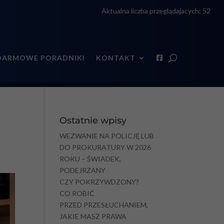
Aktualna liczba przeglądajacych:
52
DARMOWE PORADNIKI
KONTAKT
Ostatnie wpisy
WEZWANIE NA POLICJĘ LUB
DO PROKURATURY W 2026
ROKU – ŚWIADEK,
PODEJRZANY
CZY POKRZYWDZONY?
CO ROBIĆ
PRZED PRZESŁUCHANIEM,
JAKIE MASZ PRAWA