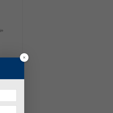
aje
ala
500-