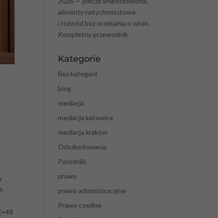
2026 — piecza współdzielona,
alimenty natychmiastowe
i rozwód bez orzekania o winie.
Kompletny przewodnik
Kategorie
Bez kategorii
blog
mediacja
mediacja katowice
mediacja kraków
Odszkodowania
Poradniki
prawo
u
ch
prawo administracyjne
Prawo cywilne
 (+48