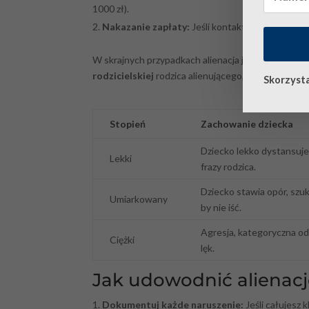
1000 zł).
Nakazanie zapłaty:
Jeśli kontakt się nie odbył
W skrajnych przypadkach alienacja jest podstawą
rodzicielskiej
rodzica alienującego, gdyż działa on
Skorzysta
Etapy
Stopień
Zachowanie dziecka
Dziecko lekko dystansuje
Lekki
frazy rodzica.
Dziecko stawia opór, sz
Umiarkowany
by nie iść.
Agresja, kategoryczna o
Ciężki
lęk.
Jak udowodnić alienacj
Dokumentuj każde naruszenie:
Jeśli całujesz 