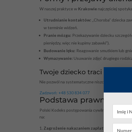
W naszej praktyce w
Krakowie
najczęściej spotyk
Utrudnianie kontaktów:
„Choroba” dziecka za
w terminie widzeń.
Pranie mózgu:
Przekazywanie dziecku szczegółów
pieniędzy, więc nie kupimy zabawki”).
Budowanie lęku:
Reagowanie smutkiem lub gniew
Wymazywanie:
Usuwanie zdjęć drugiego rodzic
Twoje dziecko traci więź z T
Nie pozwól na systematyczne niszczenie Twojej rela
Zadzwoń: +48 530 834 077
Podstawa prawna: Jak w
Polski Kodeks postępowania cywilnego oferuje kon
na:
Zagrożenie nakazaniem zapłaty:
Sąd ostrzega 