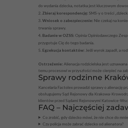
do wydania dziecka, notatka jest kluczowym dowo
Zbieraj korespondencję:
SMS-y o treści „dziecko
Wniosek o zabezpieczenie:
Nie czekaj na koni
trwania sprawy.
Badanie w OZSS:
Opinia Opiniodawczego Zespo
przygotuje Cię do tego badania.
Egzekucja kontaktów:
Jeśli wyrok zapadł, a ro
Ostrzeżenie:
Alienacja rodzicielska jest uznawan
temu procesowi w przyszłości może cierpieć na zabu
Sprawy rodzinne Krakó
Kancelaria Factolex prowadzi sprawy o alienację p
obsługujemy Sąd Rejonowy dla Krakowa-Krowodrzy
klientów przed Sądami Rejonowymi Katowice-Wsc
FAQ – Najczęściej zada
Co zrobić, gdy dziecko mówi, że nie chce do mnie
Czy policja może zabrać dziecko od alienatora?