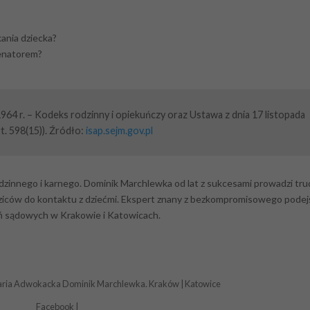
ania dziecka?
ienatorem?
964 r. – Kodeks rodzinny i opiekuńczy oraz Ustawa z dnia 17 listopada
. 598(15)). Źródło:
isap.sejm.gov.pl
rodzinnego i karnego. Dominik Marchlewka od lat z sukcesami prowadzi tr
odziców do kontaktu z dziećmi. Ekspert znany z bezkompromisowego podej
ń sądowych w Krakowie i Katowicach.
elaria Adwokacka Dominik Marchlewka. Kraków | Katowice
Facebook
|