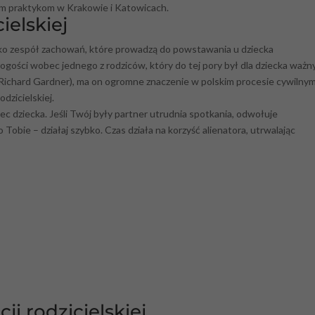
tym praktykom w Krakowie i Katowicach.
ielskiej
 jako zespół zachowań, które prowadzą do powstawania u dziecka
ogości wobec jednego z rodziców, który do tej pory był dla dziecka ważn
i (Richard Gardner), ma on ogromne znaczenie w polskim procesie cywilny
dzicielskiej.
 dziecka. Jeśli Twój były partner utrudnia spotkania, odwołuje
 Tobie – działaj szybko. Czas działa na korzyść alienatora, utrwalając
ji rodzicielskiej