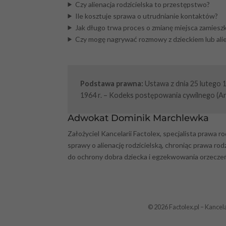
Czy alienacja rodzicielska to przestępstwo?
Ile kosztuje sprawa o utrudnianie kontaktów?
Jak długo trwa proces o zmianę miejsca zamieszk
Czy mogę nagrywać rozmowy z dzieckiem lub al
Podstawa prawna:
Ustawa z dnia 25 lutego 1
1964 r. – Kodeks postępowania cywilnego (Art
Adwokat Dominik Marchlewka
Założyciel Kancelarii Factolex, specjalista prawa 
sprawy o alienację rodzicielską, chroniąc prawa r
do ochrony dobra dziecka i egzekwowania orzecze
© 2026 Factolex.pl – Kanc