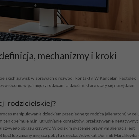
 definicja, mechanizmy i kroki
zycielskich zjawisk w sprawach o rozwód i kontakty. W Kancelarii Factolex
ywrócenie więzi między rodzicami a dziećmi, które stały się narzędziem
i rodzicielskiej?
 proces manipulowania dzieckiem przez jednego rodzica (alienatora) w cel
izm ten obejmuje m.in. utrudnianie kontaktów, przekazywanie negatywny
 fałszywego obrazu krzywdy. W polskim systemie prawnym alienacja jest
15) kpc) lub zmiany miejsca pobytu dziecka. Adwokat Dominik Marchlewka