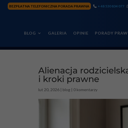
BEZPŁATNA TELEFONICZNA PORADA PRAWNA
+ 48 530 834 077
BLOG
GALERIA
OPINIE
PORADY PRAW
Alienacja rodziciels
i kroki prawne
lut 20, 2026
|
blog
|
0 komentarzy