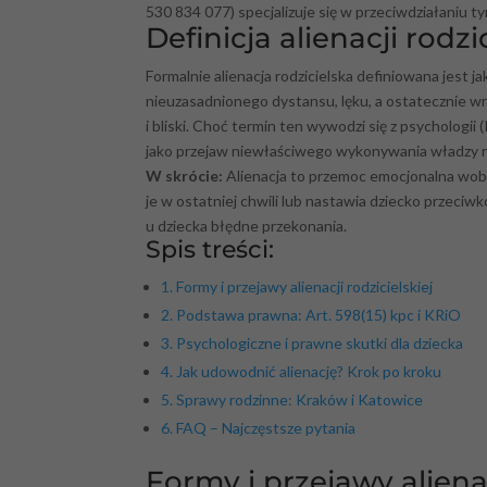
530 834 077) specjalizuje się w przeciwdziałaniu 
Definicja alienacji rodzic
Formalnie alienacja rodzicielska definiowana jest
nieuzasadnionego dystansu, lęku, a ostatecznie wr
i bliski. Choć termin ten wywodzi się z psychologi
jako przejaw niewłaściwego wykonywania władzy ro
W skrócie:
Alienacja to przemoc emocjonalna wobec
je w ostatniej chwili lub nastawia dziecko przeciwko
u dziecka błędne przekonania.
Spis treści:
1. Formy i przejawy alienacji rodzicielskiej
2. Podstawa prawna: Art. 598(15) kpc i KRiO
3. Psychologiczne i prawne skutki dla dziecka
4. Jak udowodnić alienację? Krok po kroku
5. Sprawy rodzinne: Kraków i Katowice
6. FAQ – Najczęstsze pytania
Formy i przejawy alienac