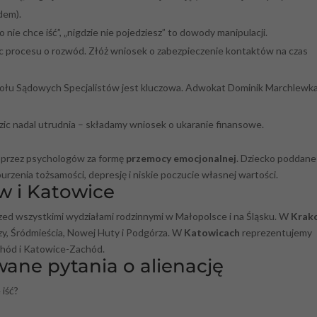
dem).
 nie chce iść”, „nigdzie nie pojedziesz” to dowody manipulacji.
ec procesu o rozwód. Złóż wniosek o zabezpieczenie kontaktów na czas
łu Sądowych Specjalistów jest kluczowa. Adwokat Dominik Marchlewk
dzic nadal utrudnia – składamy wniosek o ukaranie finansowe.
a przez psychologów za formę
przemocy emocjonalnej
. Dziecko poddane
rzenia tożsamości, depresję i niskie poczucie własnej wartości.
w i Katowice
rzed wszystkimi wydziałami rodzinnymi w Małopolsce i na Śląsku. W
Krak
, Śródmieścia, Nowej Huty i Podgórza. W
Katowicach
reprezentujemy
hód i Katowice-Zachód.
wane pytania o alienację
 iść?