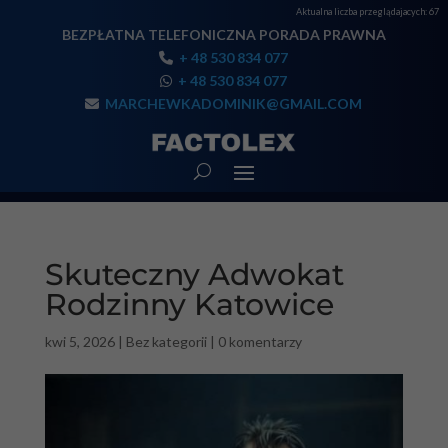
Aktualna liczba przeglądajacych:
67
BEZPŁATNA TELEFONICZNA PORADA PRAWNA
+ 48 530 834 077
+ 48 530 834 077
MARCHEWKADOMINIK@GMAIL.COM
Skuteczny Adwokat
Rodzinny Katowice
kwi 5, 2026
|
Bez kategorii
|
0 komentarzy