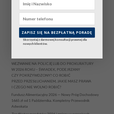
Factolex Katowice | ul. Łączna 5/2, 40-001 Katowice
Sprawy Rodzinne | Rozwody | Alimenty | Podział Majątku
Projekt strony zgodny ze standardami GEO 2026.
ZAPISZ SIĘ NA BEZPŁATNĄ PORADĘ
Skorzystaj z darmowej konsultacji prawnej dla
nowych klientów.
Ostatnie wpisy
WEZWANIE NA POLICJĘ LUB DO PROKURATURY
W 2026 ROKU – ŚWIADEK, PODEJRZANY
CZY POKRZYWDZONY? CO ROBIĆ
PRZED PRZESŁUCHANIEM, JAKIE MASZ PRAWA
I CZEGO NIE WOLNO ROBIĆ?
Fundusz Alimentacyjny 2026 — Nowy Próg Dochodowy
1665 zł od 1 Października. Kompletny Przewodnik
Adwokata
Taryfikator mandatów 2026 i zmiany w przepisach