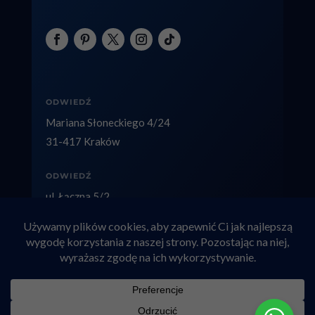
ODWIEDŹ
Mariana Słoneckiego 4/24
31-417 Kraków
ODWIEDŹ
ul. Łączna 5/2
40-236 Katowice
Copyright © 2026 factolex.pl
Adwokat rozwodowy Kraków
|
Alimenty Kraków
|
Kancelaria Adwokacka Dominik