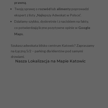
prawną
.
Twoją sprawę o
rozwód
lub
alimenty
poprowadzi
ekspert z listy „Najlepszy Adwokat w Polsce”.
Działamy szybko, dyskretnie i z naciskiem na fakty,
co potwierdzają liczne pozytywne opinie w
Google
Maps
.
Szukasz adwokata blisko centrum Katowic? Zapraszamy
na Łączną 5/2 – parking dla klientów pod samymi
drzwiami.
Nasza Lokalizacja na Mapie Katowic