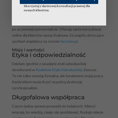
Sądem Okręgowym w Krakowie
.
Skorzystaj z darmowej konsultacji prawnej dla
nowych klientów.
Godziny przyjęć
Spotkania odbywają się w ustalonych godzinach,
po wcześniejszym kontakcie. Oferuję także konsultacje
online dla klientów spoza Krakowa. Szczegóły dotyczące
spotkań znajdziesz na stronie
factolex.pl
.
Misja i wartości
Etyka i odpowiedzialność
Działam zgodnie z zasadami etyki adwokackiej
określonymi w
Kodeksie Etyki Adwokackiej
. Zawsze.
To nie tylko wymóg formalny, ale fundament mojej pracy.
Każdy klient może liczyć na pełną dyskrecję
i profesjonalizm.
Długofalowa współpraca
Często jedna sprawa prowadzi do kolejnych. Klienci
wracają, bo wiedzą, czego się spodziewać. Buduję relacje