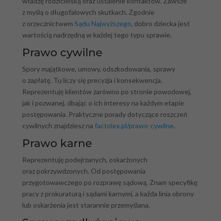
władzę rodzicielską oraz ustalenie kontaktów. Zawsze
z myślą o długofalowych skutkach. Zgodnie
z orzecznictwem
Sądu Najwyższego
, dobro dziecka jest
wartością nadrzędną w każdej tego typu sprawie.
Prawo cywilne
Spory majątkowe, umowy, odszkodowania, sprawy
o zapłatę. Tu liczy się precyzja i konsekwencja.
Reprezentuję klientów zarówno po stronie powodowej,
jak i pozwanej, dbając o ich interesy na każdym etapie
postępowania. Praktyczne porady dotyczące roszczeń
cywilnych znajdziesz na
factolex.pl/prawo-cywilne
.
Prawo karne
Reprezentuję podejrzanych, oskarżonych
oraz pokrzywdzonych. Od postępowania
przygotowawczego po rozprawę sądową. Znam specyfikę
pracy z prokuraturą i sądami karnymi, a każda linia obrony
lub oskarżenia jest starannie przemyślana.