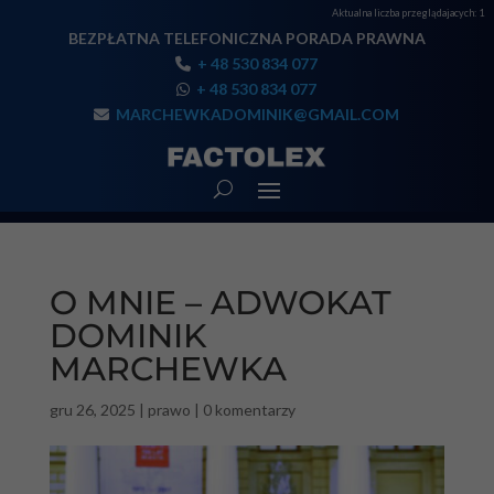
Aktualna liczba przeglądajacych:
1
BEZPŁATNA TELEFONICZNA PORADA PRAWNA
+ 48 530 834 077
+ 48 530 834 077
MARCHEWKADOMINIK@GMAIL.COM
O MNIE – ADWOKAT
DOMINIK
MARCHEWKA
gru 26, 2025
|
prawo
|
0 komentarzy