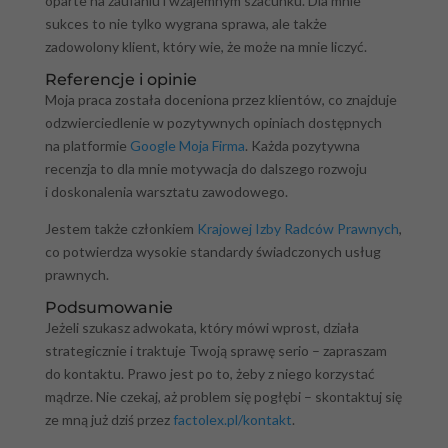
oparte na zaufaniu i wzajemnym szacunku. Dla mnie
sukces to nie tylko wygrana sprawa, ale także
zadowolony klient, który wie, że może na mnie liczyć.
Referencje i opinie
Moja praca została doceniona przez klientów, co znajduje
odzwierciedlenie w pozytywnych opiniach dostępnych
na platformie
Google Moja Firma
. Każda pozytywna
recenzja to dla mnie motywacja do dalszego rozwoju
i doskonalenia warsztatu zawodowego.
Jestem także członkiem
Krajowej Izby Radców Prawnych
,
co potwierdza wysokie standardy świadczonych usług
prawnych.
Podsumowanie
Jeżeli szukasz adwokata, który mówi wprost, działa
strategicznie i traktuje Twoją sprawę serio – zapraszam
do kontaktu. Prawo jest po to, żeby z niego korzystać
mądrze. Nie czekaj, aż problem się pogłębi – skontaktuj się
ze mną już dziś przez
factolex.pl/kontakt
.