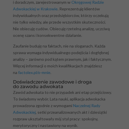
i doradczym, zarejestrowanym w
Okręgowej Radzie
Adwokackiej w Krakowie
. Reprezentuję klientów
indywidualnych oraz przedsiębiorców, którzy oczekują
nie tylko wiedzy, ale przede wszystkim skuteczności.
Nie obiecuję cudów. Obiecuję rzetelną analizę, uczciwą
ocenę szans i konsekwentne działanie.
Zaufanie buduję na faktach, nie na sloganach. Każda
sprawa wymaga indywidualnego podejścia i dogłębnej
analizy – zarówno pod kątem prawnym, jak i faktycznym.
Więcej informacji o moich kwalifikacjach znajdziesz
na
factolex.pl/o-mnie
.
Doświadczenie zawodowe i droga
do zawodu adwokata
Zawód adwokata to nie przypadek ani etap przejściowy.
To świadomy wybór. Lata nauki, aplikacja adwokacka
prowadzona zgodnie z wymogami
Naczelnej Rady
Adwokackiej
, setki przeanalizowanych akt i dziesiątki
rozpraw ukształtowały mój styl pracy: spokojny,
merytoryczny i nastawiony na wynik.