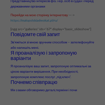
Представництво інтересів фіз. і юр. осіб в судах і перед
державними органами
Перейди на мою сторінку інтернетову
—->
https://malopolskiadwokat.pl/ru/
[ngg src=”galleries” ids=”67″ display=”basic_slideshow”]
Повідомте свій запит
Зв’яжіться зі мною зручним способом – зателефонуйте
або напишіть мені.
Я проаналізую і запропоную
варіанти
Я проаналізую ваш запит, запропоную оптимальні за
ціною варіанти вирішення. При необхідності,
запропоную комплекс послуг „під ключ”.
Почнемо співпрацю
Ми з вами обговоримо деталі,терміни і почи