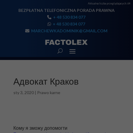
Aktualna liczba przeglądajacych:
64
BEZPŁATNA TELEFONICZNA PORADA PRAWNA
+ 48 530 834 077
+ 48 530 834 077
MARCHEWKADOMINIK@GMAIL.COM
Адвокат Краков
sty 3, 2020
|
Prawo karne
Кому я зможу допомогти