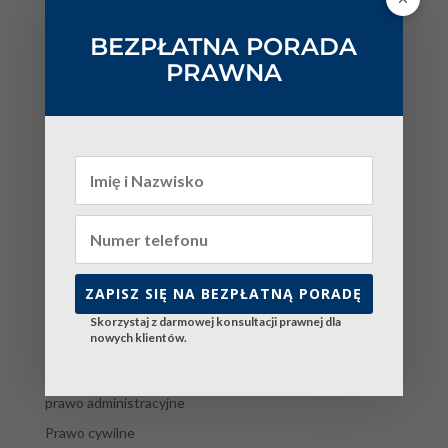
badanie
Reforma prawa rodzinnego 2026 — piecza współdzielona,
BEZPŁATNA PORADA
alimenty natychmiastowe i rozwód bez orzekania o winie.
PRAWNA
Kompletny przewodnik
Kategorie
Bez kategorii
blog
mediacja
mediacja katowice
mediacja kraków
ZAPISZ SIĘ NA BEZPŁATNĄ PORADĘ
Odszkodowania
Skorzystaj z darmowej konsultacji prawnej dla
nowych klientów.
Poradniki
prawo
prawo administracyjne
Prawo cywilne