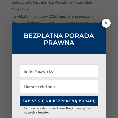
1665 zł od 1 Października. Kompletny Przewodnik
Adwokata
Taryfikator mandatów 2026 i zmiany w przepisach
drogowych — pełna tabela stawek, punkty karne i utrata
prawa jazdy
BEZPŁATNA PORADA
Jak podważyć opinię OZSS w 2026 roku? Zarzuty, opinia
PRAWNA
uzupełniająca, przesłuchanie specjalistów i ponowne
badanie
Reforma prawa rodzinnego 2026 — piecza współdzielona,
alimenty natychmiastowe i rozwód bez orzekania o winie.
Kompletny przewodnik
Kategorie
Bez kategorii
blog
ZAPISZ SIĘ NA BEZPŁATNĄ PORADĘ
mediacja
Skorzystaj z darmowej konsultacji prawnej dla
nowych klientów.
mediacja katowice