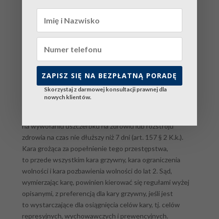
charytatywną lub na rzecz społeczności lokalnej,
w wymiarze od 20 do 40 godzin w stosunku miesięcznym.
Jeśli skazany jest zatrudniony, sąd może, zamiast
obowiązku określonej pracy, orzec potrącenie od 10
do 25% wynagrodzenia za pracę na rzecz Skarbu Państwa
albo na cel społeczny wskazany przez sąd. W okresie
odbywania kary skazany nie może rozwiązać bez zgody
ZAPISZ SIĘ NA BEZPŁATNĄ PORADĘ
sądu stosunku pracy. Karę ograniczenia wolności
Skorzystaj z darmowej konsultacji prawnej dla
wymierza się od 1 miesiąca do 12 miesięcy.
nowych klientów.
Wreszcie lekki uszczerbek na zdrowiu polega
na wywołaniu uszczerbku na zdrowiu lub rozstroju
zdrowia na czas nie dłuższy niż 7 dni (art. 157 § 2 K.k.).
Kara grożąca za popełnienie tego przestępstwa,
to przede wszystkim kara grzywny, kara ograniczenia
wolności i kara pozbawienia wolności do lat 2. Sąd,
wymierzając karę, powinien kierować się regułami wyżej
opisanymi, z preferencją dla kary grzywny, jeśli jest
to wystarczające dla osiągnięcia celów kary, tj. celów
represyjnych, wychowawczych i prewencyjnych.