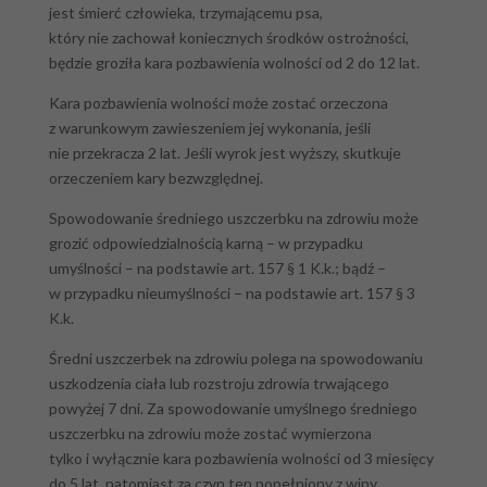
jest śmierć człowieka, trzymającemu psa,
który nie zachował koniecznych środków ostrożności,
będzie groziła kara pozbawienia wolności od 2 do 12 lat.
Kara pozbawienia wolności może zostać orzeczona
z warunkowym zawieszeniem jej wykonania, jeśli
nie przekracza 2 lat. Jeśli wyrok jest wyższy, skutkuje
orzeczeniem kary bezwzględnej.
Spowodowanie średniego uszczerbku na zdrowiu może
grozić odpowiedzialnością karną – w przypadku
umyślności – na podstawie art. 157 § 1 K.k.; bądź –
w przypadku nieumyślności – na podstawie art. 157 § 3
K.k.
Średni uszczerbek na zdrowiu polega na spowodowaniu
uszkodzenia ciała lub rozstroju zdrowia trwającego
powyżej 7 dni. Za spowodowanie umyślnego średniego
uszczerbku na zdrowiu może zostać wymierzona
tylko i wyłącznie kara pozbawienia wolności od 3 miesięcy
do 5 lat, natomiast za czyn ten popełniony z winy