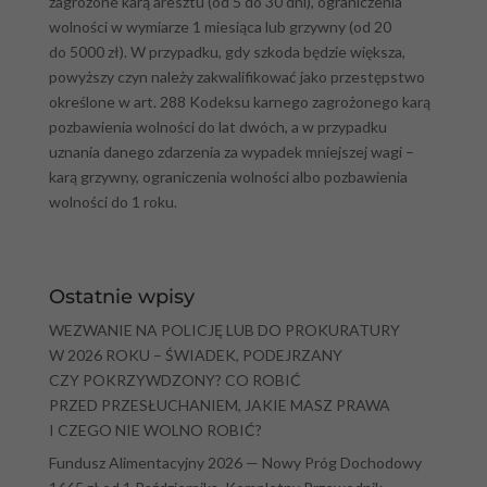
zagrożone karą aresztu (od 5 do 30 dni), ograniczenia
wolności w wymiarze 1 miesiąca lub grzywny (od 20
do 5000 zł). W przypadku, gdy szkoda będzie większa,
powyższy czyn należy zakwalifikować jako przestępstwo
określone w art. 288 Kodeksu karnego zagrożonego karą
pozbawienia wolności do lat dwóch, a w przypadku
uznania danego zdarzenia za wypadek mniejszej wagi –
karą grzywny, ograniczenia wolności albo pozbawienia
wolności do 1 roku.
Ostatnie wpisy
WEZWANIE NA POLICJĘ LUB DO PROKURATURY
W 2026 ROKU – ŚWIADEK, PODEJRZANY
CZY POKRZYWDZONY? CO ROBIĆ
PRZED PRZESŁUCHANIEM, JAKIE MASZ PRAWA
I CZEGO NIE WOLNO ROBIĆ?
Fundusz Alimentacyjny 2026 — Nowy Próg Dochodowy