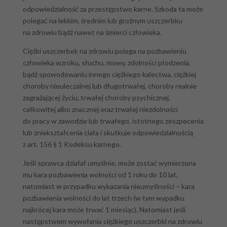
odpowiedzialność za przestępstwo karne. Szkoda ta może
polegać na lekkim, średnim lub groźnym uszczerbku
na zdrowiu bądź nawet na śmierci człowieka.
Ciężki uszczerbek na zdrowiu polega na pozbawieniu
człowieka wzroku, słuchu, mowy, zdolności płodzenia,
bądź spowodowaniu innego ciężkiego kalectwa, ciężkiej
choroby nieuleczalnej lub długotrwałej, choroby realnie
zagrażającej życiu, trwałej choroby psychicznej,
całkowitej albo znacznej oraz trwałej niezdolności
do pracy w zawodzie lub trwałego, istotnego zeszpecenia
lub zniekształcenia ciała i skutkuje odpowiedzialnością
z art. 156 § 1 Kodeksu karnego.
Jeśli sprawca działał umyślnie, może zostać wymierzona
mu kara pozbawienia wolności od 1 roku do 10 lat,
natomiast w przypadku wykazania nieumyślności – kara
pozbawienia wolności do lat trzech (w tym wypadku
najkrócej kara może trwać 1 miesiąc). Natomiast jeśli
następstwem wywołania ciężkiego uszczerbki na zdrowiu