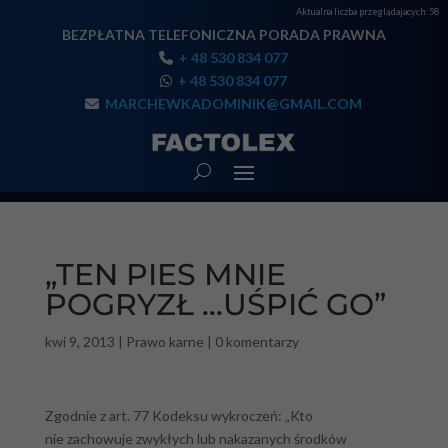
Aktualna liczba przeglądajacych:
58
BEZPŁATNA TELEFONICZNA PORADA PRAWNA
+ 48 530 834 077
+ 48 530 834 077
MARCHEWKADOMINIK@GMAIL.COM
„TEN PIES MNIE
POGRYZŁ …UŚPIĆ GO”
kwi 9, 2013
|
Prawo karne
|
0 komentarzy
Zgodnie z art. 77 Kodeksu wykroczeń: „Kto
nie zachowuje zwykłych lub nakazanych środków