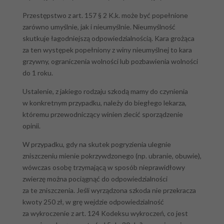
Przestępstwo z art. 157 § 2 K.k. może być popełnione
zarówno umyślnie, jak i nieumyślnie. Nieumyślność
skutkuje łagodniejszą odpowiedzialnością. Kara grożąca
za ten występek popełniony z winy nieumyślnej to kara
grzywny, ograniczenia wolności lub pozbawienia wolności
do 1 roku.
Ustalenie, z jakiego rodzaju szkodą mamy do czynienia
w konkretnym przypadku, należy do biegłego lekarza,
któremu przewodniczący winien zlecić sporządzenie
opinii.
W przypadku, gdy na skutek pogryzienia ulegnie
zniszczeniu mienie pokrzywdzonego (np. ubranie, obuwie),
wówczas osobę trzymającą w sposób nieprawidłowy
zwierzę można pociągnąć do odpowiedzialności
za te zniszczenia. Jeśli wyrządzona szkoda nie przekracza
kwoty 250 zł, w grę wejdzie odpowiedzialność
za wykroczenie z art. 124 Kodeksu wykroczeń, co jest