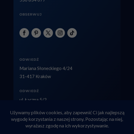
OBSERWUJ
ODWIEDŹ
Mariana Słoneckiego 4/24
31-417 Kraków
ODWIEDŹ
ul. Łączna 5/2
40-236 Katowice
Copyright © 2026 factolex.pl