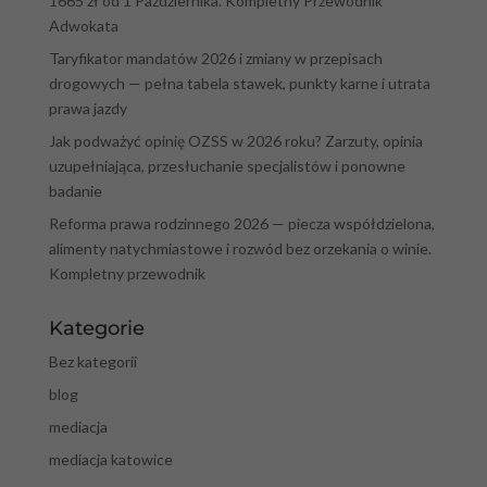
1665 zł od 1 Października. Kompletny Przewodnik
Adwokata
Taryfikator mandatów 2026 i zmiany w przepisach
drogowych — pełna tabela stawek, punkty karne i utrata
prawa jazdy
Jak podważyć opinię OZSS w 2026 roku? Zarzuty, opinia
uzupełniająca, przesłuchanie specjalistów i ponowne
badanie
Reforma prawa rodzinnego 2026 — piecza współdzielona,
alimenty natychmiastowe i rozwód bez orzekania o winie.
Kompletny przewodnik
Kategorie
Bez kategorii
blog
mediacja
mediacja katowice