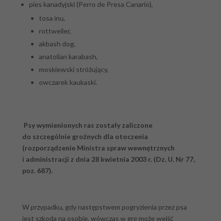
pies kanadyjski (Perro de Presa Canario),
tosa inu,
rottweiler,
akbash dog,
anatolian karabash,
moskiewski stróżujący,
owczarek kaukaski.
Psy wymienionych ras zostały zaliczone
do szczególnie groźnych dla otoczenia
(rozporządzenie Ministra spraw wewnętrznych
i administracji z dnia 28 kwietnia 2003 r. (Dz. U. Nr 77,
poz. 687).
W przypadku, gdy następstwem pogryzienia przez psa
jest szkoda na osobie, wówczas w grę może wejść