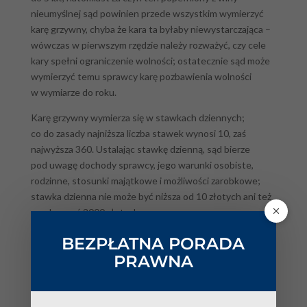
nieumyślnej sąd powinien przede wszystkim wymierzyć
karę grzywny, chyba że kara ta byłaby niewystarczająca –
wówczas w pierwszym rzędzie należy rozważyć, czy cele
kary spełni ograniczenie wolności; ostatecznie sąd może
wymierzyć temu sprawcy karę pozbawienia wolności
w wymiarze do roku.
Karę grzywny wymierza się w stawkach dziennych;
co do zasady najniższa liczba stawek wynosi 10, zaś
najwyższa 360. Ustalając stawkę dzienną, sąd bierze
pod uwagę dochody sprawcy, jego warunki osobiste,
rodzinne, stosunki majątkowe i możliwości zarobkowe;
stawka dzienna nie może być niższa od 10 złotych ani też
przekraczać 2000 złotych.
Kara ograniczenia wolności polega natomiast
BEZPŁATNA PORADA
na wykonywaniu nieodpłatnej, kontrolowanej pracy
PRAWNA
na cele społeczne wskazanej przez sąd w odpowiednim
zakładzie pracy, placówce służby zdrowia, opieki
społecznej, organizacji lub instytucji niosącej pomoc