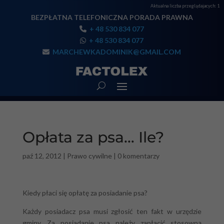
Aktualna liczba przeglądajacych:
1
BEZPŁATNA TELEFONICZNA PORADA PRAWNA
+ 48 530 834 077
+ 48 530 834 077
MARCHEWKADOMINIK@GMAIL.COM
Opłata za psa… Ile?
paź 12, 2012
|
Prawo cywilne
|
0 komentarzy
Kiedy płaci się opłatę za posiadanie psa?
Każdy posiadacz psa musi zgłosić ten fakt w urzędzie
gminy. Za posiadanie psa należy zapłacić stosowną