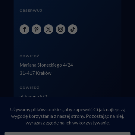
OBSERWUJ
ODWIEDŹ
Mariana Słoneckiego 4/24
31-417 Kraków
ODWIEDŹ
ul. Łączna 5/2
40-236 Katowice
Copyright © 2026 factolex.pl