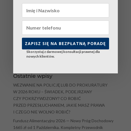
Zapamiętaj moje dane w tej przeglądarce podczas
pisania kolejnych komentarzy.
ZAPISZ SIĘ NA BEZPŁATNĄ PORADĘ
Skorzystaj z darmowej konsultacji prawnej dla
nowych klientów.
Ostatnie wpisy
WEZWANIE NA POLICJĘ LUB DO PROKURATURY
W 2026 ROKU – ŚWIADEK, PODEJRZANY
CZY POKRZYWDZONY? CO ROBIĆ
PRZED PRZESŁUCHANIEM, JAKIE MASZ PRAWA
I CZEGO NIE WOLNO ROBIĆ?
Fundusz Alimentacyjny 2026 — Nowy Próg Dochodowy
1665 zł od 1 Października. Kompletny Przewodnik