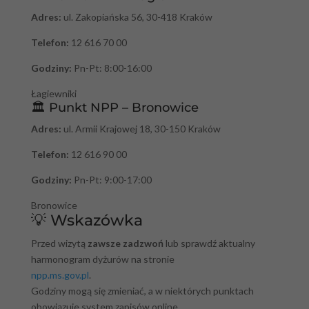
Adres:
ul. Zakopiańska 56, 30-418 Kraków
Telefon:
12 616 70 00
Godziny:
Pn-Pt: 8:00-16:00
Łagiewniki
🏛️ Punkt NPP – Bronowice
Adres:
ul. Armii Krajowej 18, 30-150 Kraków
Telefon:
12 616 90 00
Godziny:
Pn-Pt: 9:00-17:00
Bronowice
💡 Wskazówka
Przed wizytą
zawsze zadzwoń
lub sprawdź aktualny
harmonogram dyżurów na stronie
npp.ms.gov.pl
.
Godziny mogą się zmieniać, a w niektórych punktach
obowiązuje system zapisów online.