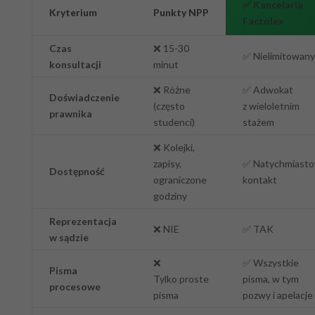
✅ Kancelaria
Kryterium
Punkty NPP
Factolex
Czas
❌
15-30
✅
Nielimitowany
konsultacji
minut
❌
Różne
✅
Adwokat
Doświadczenie
(często
z wieloletnim
prawnika
studenci)
stażem
❌
Kolejki,
zapisy,
✅
Natychmiast
Dostępność
ograniczone
kontakt
godziny
Reprezentacja
❌
NIE
✅
TAK
w sądzie
❌
✅
Wszystkie
Pisma
Tylko proste
pisma, w tym
procesowe
pisma
pozwy i apelacje