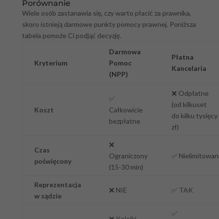
Porównanie
Wiele osób zastanawia się, czy warto płacić za prawnika,
skoro istnieją darmowe punkty pomocy prawnej. Poniższa
tabela pomoże Ci podjąć decyzję.
Darmowa
Płatna
Kryterium
Pomoc
Kancelaria
(NPP)
❌
Odpłatne
✅
(od kilkuset
Koszt
Całkowicie
do kilku tysięcy
bezpłatne
zł)
❌
Czas
Ograniczony
✅
Nielimitowan
poświęcony
(15-30 min)
Reprezentacja
❌
NIE
✅
TAK
w sądzie
✅
❌
Kolejki,