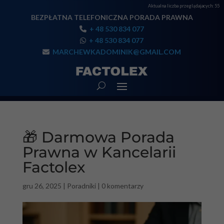
Aktualna liczba przeglądajacych:
55
BEZPŁATNA TELEFONICZNA PORADA PRAWNA
+ 48 530 834 077
+ 48 530 834 077
MARCHEWKADOMINIK@GMAIL.COM
🎁 Darmowa Porada
Prawna w Kancelarii
Factolex
gru 26, 2025
|
Poradniki
|
0 komentarzy