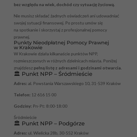
bez względu na wiek, dochód czy sytuację życiową.
Nie musisz składać żadnych oświadczeń ani udowadniać
swojej sytuacji finansowej. Po prostu umów się
na spotkanie i skorzystaj z profesjonalnej pomocy
prawnej.
Punkty Nieodpłatnej Pomocy Prawnej
w Krakowie
W Krakowie działa kilkanaście punktów NPP,
rozmieszczonych w różnych dzielnicach miasta. Poniżej
znajdziesz
pełną listę z adresami i godzinami otwarcia
.
🏛️ Punkt NPP – Śródmieście
Adres:
al. Powstania Warszawskiego 10, 31-539 Kraków
Telefon:
12 616 15 00
Godziny:
Pn-Pt: 8:00-18:00
Śródmieście
🏛️ Punkt NPP – Podgórze
Adres:
ul. Wielicka 28b, 30-552 Kraków