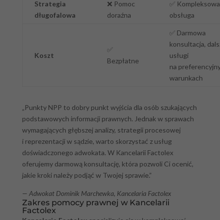
Strategia
❌
Pomoc
✅
Kompleksowa
długofalowa
doraźna
obsługa
✅
Darmowa
konsultacja, dal
✅
Koszt
usługi
Bezpłatne
na preferencyjn
warunkach
„Punkty NPP to dobry punkt wyjścia dla osób szukających
podstawowych informacji prawnych. Jednak w sprawach
wymagających głębszej analizy, strategii procesowej
i reprezentacji w sądzie, warto skorzystać z usług
doświadczonego adwokata. W Kancelarii Factolex
oferujemy darmową konsultację, która pozwoli Ci ocenić,
jakie kroki należy podjąć w Twojej sprawie.”
— Adwokat Dominik Marchewka, Kancelaria Factolex
Zakres pomocy prawnej w Kancelarii
Factolex