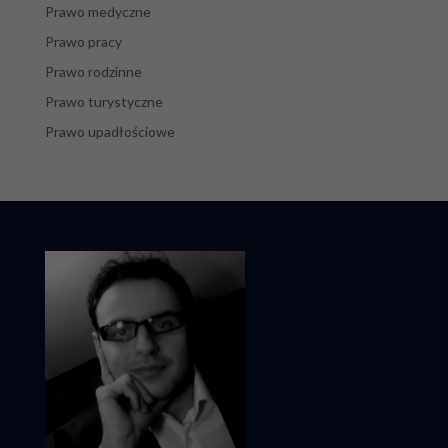
Prawo medyczne
Prawo pracy
Prawo rodzinne
Prawo turystyczne
Prawo upadłościowe