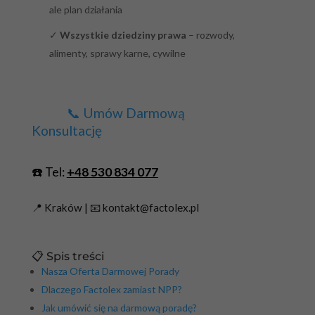
ale plan działania
✓
Wszystkie dziedziny prawa
– rozwody,
alimenty, sprawy karne, cywilne
📞 Umów Darmową
Konsultację
☎️ Tel:
+48 530 834 077
📍 Kraków | 📧 kontakt@factolex.pl
📋 Spis treści
Nasza Oferta Darmowej Porady
Dlaczego Factolex zamiast NPP?
Jak umówić się na darmową poradę?