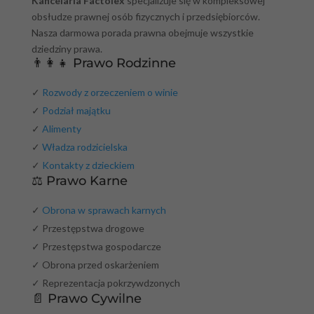
Kancelaria Factolex
specjalizuje się w kompleksowej
obsłudze prawnej osób fizycznych i przedsiębiorców.
Nasza darmowa porada prawna obejmuje wszystkie
dziedziny prawa.
👨‍👩‍👧 Prawo Rodzinne
✓
Rozwody z orzeczeniem o winie
✓
Podział majątku
✓
Alimenty
✓
Władza rodzicielska
✓
Kontakty z dzieckiem
⚖️ Prawo Karne
✓
Obrona w sprawach karnych
✓ Przestępstwa drogowe
✓ Przestępstwa gospodarcze
✓ Obrona przed oskarżeniem
✓ Reprezentacja pokrzywdzonych
📄 Prawo Cywilne