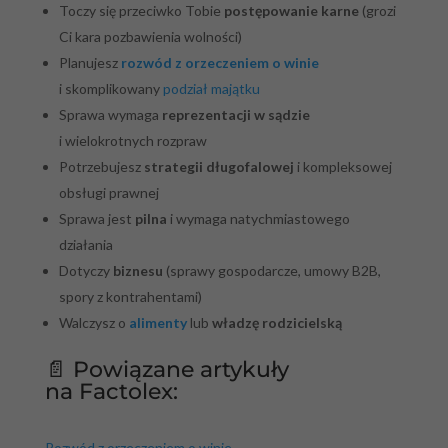
Toczy się przeciwko Tobie
postępowanie karne
(grozi
Ci kara pozbawienia wolności)
Planujesz
rozwód z orzeczeniem o winie
i skomplikowany
podział majątku
Sprawa wymaga
reprezentacji w sądzie
i wielokrotnych rozpraw
Potrzebujesz
strategii długofalowej
i kompleksowej
obsługi prawnej
Sprawa jest
pilna
i wymaga natychmiastowego
działania
Dotyczy
biznesu
(sprawy gospodarcze, umowy B2B,
spory z kontrahentami)
Walczysz o
alimenty
lub
władzę rodzicielską
📄 Powiązane artykuły
na Factolex:
Rozwód z orzeczeniem o winie