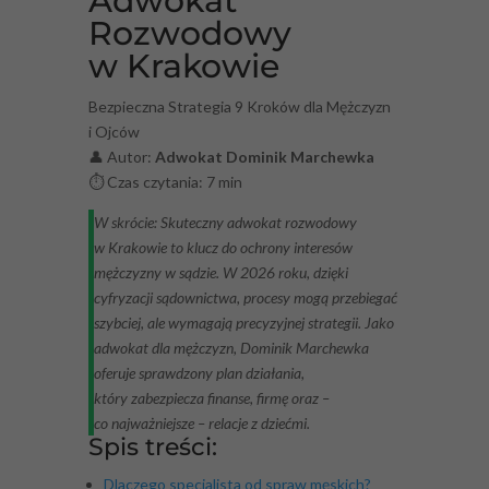
Adwokat
Rozwodowy
w Krakowie
Bezpieczna Strategia 9 Kroków dla Mężczyzn
i Ojców
👤 Autor:
Adwokat Dominik Marchewka
⏱️ Czas czytania: 7 min
W skrócie: Skuteczny adwokat rozwodowy
w Krakowie to klucz do ochrony interesów
mężczyzny w sądzie. W 2026 roku, dzięki
cyfryzacji sądownictwa, procesy mogą przebiegać
szybciej, ale wymagają precyzyjnej strategii. Jako
adwokat dla mężczyzn, Dominik Marchewka
oferuje sprawdzony plan działania,
który zabezpiecza finanse, firmę oraz –
co najważniejsze – relacje z dziećmi.
Spis treści:
Dlaczego specjalista od spraw męskich?