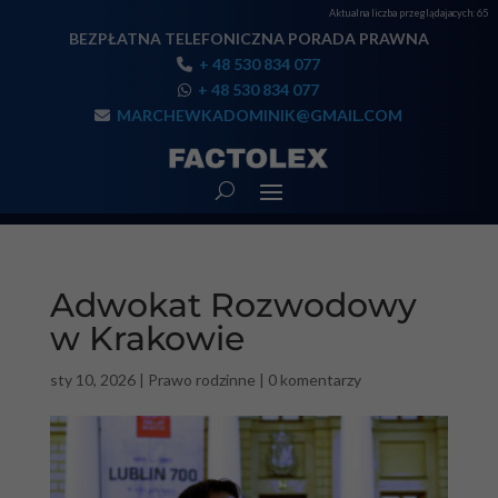
Aktualna liczba przeglądajacych:
65
BEZPŁATNA TELEFONICZNA PORADA PRAWNA
+ 48 530 834 077
+ 48 530 834 077
MARCHEWKADOMINIK@GMAIL.COM
Adwokat Rozwodowy
w Krakowie
sty 10, 2026
|
Prawo rodzinne
|
0 komentarzy