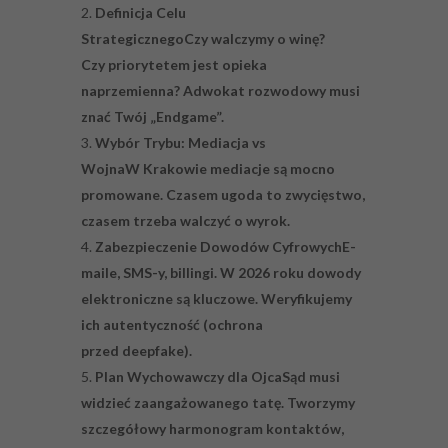
Definicja Celu
Strategicznego
Czy walczymy o winę?
Czy priorytetem jest opieka
naprzemienna? Adwokat rozwodowy musi
znać Twój „Endgame”.
Wybór Trybu: Mediacja vs
Wojna
W Krakowie mediacje są mocno
promowane. Czasem ugoda to zwycięstwo,
czasem trzeba walczyć o wyrok.
Zabezpieczenie Dowodów Cyfrowych
E-
maile, SMS-y, billingi. W 2026 roku dowody
elektroniczne są kluczowe. Weryfikujemy
ich autentyczność (ochrona
przed deepfake).
Plan Wychowawczy dla Ojca
Sąd musi
widzieć zaangażowanego tatę. Tworzymy
szczegółowy harmonogram kontaktów,