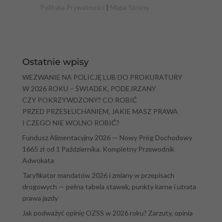
Polityka Prywatności
|
Mapa Strony
Ostatnie wpisy
WEZWANIE NA POLICJĘ LUB DO PROKURATURY
W 2026 ROKU – ŚWIADEK, PODEJRZANY
CZY POKRZYWDZONY? CO ROBIĆ
PRZED PRZESŁUCHANIEM, JAKIE MASZ PRAWA
I CZEGO NIE WOLNO ROBIĆ?
Fundusz Alimentacyjny 2026 — Nowy Próg Dochodowy
1665 zł od 1 Października. Kompletny Przewodnik
Adwokata
Taryfikator mandatów 2026 i zmiany w przepisach
drogowych — pełna tabela stawek, punkty karne i utrata
prawa jazdy
Jak podważyć opinię OZSS w 2026 roku? Zarzuty, opinia